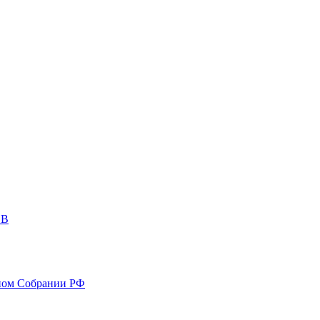
ОВ
ном Собрании РФ