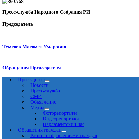
Пресс-служба Народного Собрания РИ
Председатель
Тумгоев Магомет Умарович
Обращения Председателя
Пресс-центр
Новости
Пресс-служба
СМИ
Объявление
Медиа
Фоторепортажи
Видеорепортажи
Парламентский час
Обращения граждан
Работа с обращениями граждан