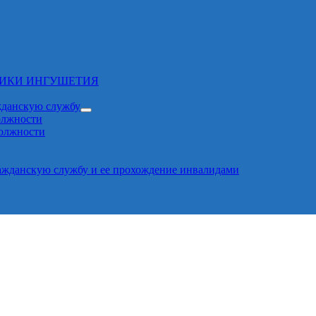
ЛИКИ ИНГУШЕТИЯ
жданскую службу
олжности
должности
ажданскую службу и ее прохождение инвалидами