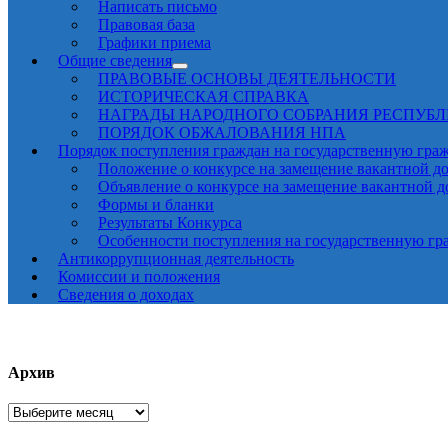
Написать письмо
Правовая база
Графики приема
Общие сведения
ПРАВОВЫЕ ОСНОВЫ ДЕЯТЕЛЬНОСТИ
ИСТОРИЧЕСКАЯ СПРАВКА
НАГРАДЫ НАРОДНОГО СОБРАНИЯ РЕСПУБ
ПОРЯДОК ОБЖАЛОВАНИЯ НПА
Порядок поступления граждан на государственную гра
Положение о конкурсе на замещение вакантной д
Объявление о конкурсе на замещение вакантной 
Формы и бланки
Результаты Конкурса
Особенности поступления на государственную гр
Антикоррупционная деятельность
Комиссии и положения
Сведения о доходах
Архив
Архив