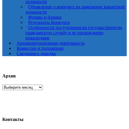
должности
Объявление о конкурсе на замещение вакантной
должности
Формы и бланки
Результаты Конкурса
Особенности поступления на государственную
гражданскую службу и ее прохождение
инвалидами
Антикоррупционная деятельность
Комиссии и положения
Сведения о доходах
Архив
Архив
Контакты