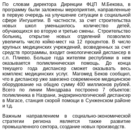
По словам директора Дирекции ФЦП М.Бекова, в
программу были заложены мероприятия, направленные
в первую очередь на улучшение ситуации в социальной
сфере Ингушетии. В частности, за счет строительства
новых школ уменьшилось количество детей,
обучающихся во вторую и третью смены. Строительство
больниц, открытие новых отделений позволило
увеличить число койко-мест на 12 процентов. В число
крупных медицинских учреждений, возведенных за счет
средств программы, входит онкологический диспансер в
с.п. Плиево. Больше года жителям республики в нем
оказывается поликлиническая помощь. До конца
текущего года диспансер сможет оказывать весь
комплекс медицинских услуг. Магомед Беков сообщил,
что в диспансер уже завезено современное медицинское
оборудование на общую сумму 400 миллионов рублей.
Всего по линии Минздрава построено 7 объектов:
поликлиника в Назрани, эндокринологический диспансер
в Магасе, станция скорой помощи в Сунженском районе
и т.д.
Важным направлением в социально-экономической
стратегии региона является также развитие
промышленного сектора, создание новых производств.