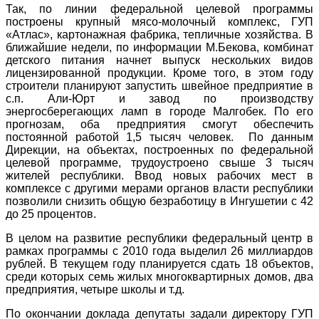
Так, по линии федеральной целевой программы
построены крупный мясо-молочный комплекс, ГУП
«Атлас», картонажная фабрика, тепличные хозяйства. В
ближайшие недели, по информации М.Бекова, комбинат
детского питания начнет выпуск нескольких видов
лицензированной продукции. Кроме того, в этом году
строители планируют запустить швейное предприятие в
с.п. Али-Юрт и завод по производству
энергосберегающих ламп в городе Малгобек. По его
прогнозам, оба предприятия смогут обеспечить
постоянной работой 1,5 тысяч человек. По данным
Дирекции, на объектах, построенных по федеральной
целевой программе, трудоустроено свыше 3 тысяч
жителей республики. Ввод новых рабочих мест в
комплексе с другими мерами органов власти республики
позволили снизить общую безработицу в Ингушетии с 42
до 25 процентов.
В целом на развитие республики федеральный центр в
рамках программы с 2010 года выделил 26 миллиардов
рублей. В текущем году планируется сдать 18 объектов,
среди которых семь жилых многоквартирных домов, два
предприятия, четыре школы и т.д.
По окончании доклада депутаты задали директору ГУП