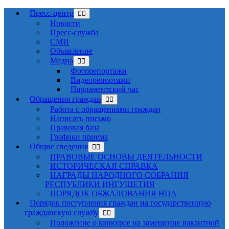
Пресс-центр
Новости
Пресс-служба
СМИ
Объявление
Медиа
Фоторепортажи
Видеорепортажи
Парламентский час
Обращения граждан
Работа с обращениями граждан
Написать письмо
Правовая база
Графики приема
Общие сведения
ПРАВОВЫЕ ОСНОВЫ ДЕЯТЕЛЬНОСТИ
ИСТОРИЧЕСКАЯ СПРАВКА
НАГРАДЫ НАРОДНОГО СОБРАНИЯ
РЕСПУБЛИКИ ИНГУШЕТИЯ
ПОРЯДОК ОБЖАЛОВАНИЯ НПА
Порядок поступления граждан на государственную
гражданскую службу
Положение о конкурсе на замещение вакантной