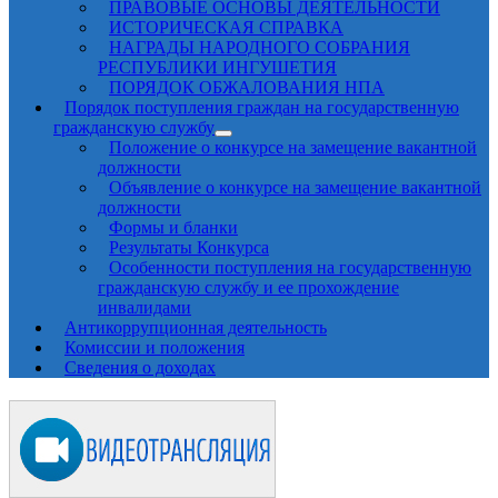
ПРАВОВЫЕ ОСНОВЫ ДЕЯТЕЛЬНОСТИ
ИСТОРИЧЕСКАЯ СПРАВКА
НАГРАДЫ НАРОДНОГО СОБРАНИЯ
РЕСПУБЛИКИ ИНГУШЕТИЯ
ПОРЯДОК ОБЖАЛОВАНИЯ НПА
Порядок поступления граждан на государственную
гражданскую службу
Положение о конкурсе на замещение вакантной
должности
Объявление о конкурсе на замещение вакантной
должности
Формы и бланки
Результаты Конкурса
Особенности поступления на государственную
гражданскую службу и ее прохождение
инвалидами
Антикоррупционная деятельность
Комиссии и положения
Сведения о доходах