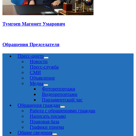
Тумгоев Магомет Умарович
Обращения Председателя
Пресс-центр
Новости
Пресс-служба
СМИ
Объявление
Медиа
Фоторепортажи
Видеорепортажи
Парламентский час
Обращения граждан
Работа с обращениями граждан
Написать письмо
Правовая база
Графики приема
Общие сведения