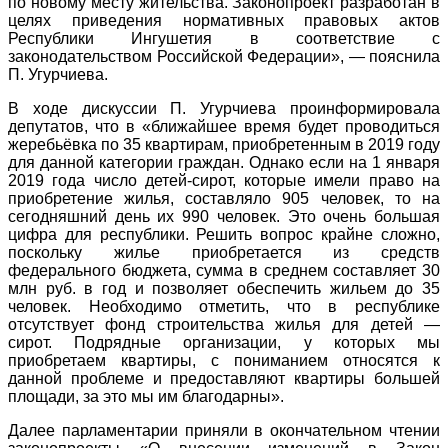
по новому месту жительства. Законопроект разработан в
целях приведения нормативных правовых актов
Республики Ингушетия в соответствие с
законодательством Российской Федерации», — пояснила
П. Угурчиева.
В ходе дискуссии П. Угурчиева проинформировала
депутатов, что в «ближайшее время будет проводиться
жеребьёвка по 35 квартирам, приобретенным в 2019 году
для данной категории граждан. Однако если на 1 января
2019 года число детей-сирот, которые имели право на
приобретение жилья, составляло 905 человек, то на
сегодняшний день их 990 человек. Это очень большая
цифра для республики. Решить вопрос крайне сложно,
поскольку жилье приобретается из средств
федерального бюджета, сумма в среднем составляет 30
млн руб. в год и позволяет обеспечить жильем до 35
человек. Необходимо отметить, что в республике
отсутствует фонд строительства жилья для детей —
сирот. Подрядные организации, у которых мы
приобретаем квартиры, с пониманием относятся к
данной проблеме и предоставляют квартиры большей
площади, за это мы им благодарны».
Далее парламентарии приняли в окончательном чтении