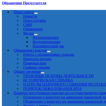
Обращения Председателя
Пресс-центр
Новости
Пресс-служба
СМИ
Объявление
Медиа
Фоторепортажи
Видеорепортажи
Парламентский час
Обращения граждан
Работа с обращениями граждан
Написать письмо
Правовая база
Графики приема
Общие сведения
ПРАВОВЫЕ ОСНОВЫ ДЕЯТЕЛЬНОСТИ
ИСТОРИЧЕСКАЯ СПРАВКА
НАГРАДЫ НАРОДНОГО СОБРАНИЯ РЕСПУБ
ПОРЯДОК ОБЖАЛОВАНИЯ НПА
Порядок поступления граждан на государственную гра
Положение о конкурсе на замещение вакантной д
Объявление о конкурсе на замещение вакантной 
Формы и бланки