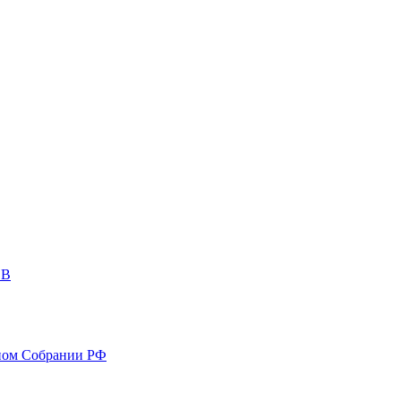
ОВ
ном Собрании РФ