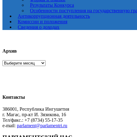
Результаты Конкурса
Особенности поступления на государственную гр
Антикоррупционная деятельность
Комиссии и положения
Сведения о доходах
Архив
Архив
Контакты
386001, Республика Ингушетия
г. Магас, пр-кт И. Зязикова, 16
Тел/факс.: +7 (8734) 55-17-35
e-mail:
parlament@parlamentri.ru