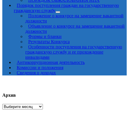
ПОРЯДОК ОБЖАЛОВАНИЯ НПА
Порядок поступления граждан на государственную
гражданскую службу
Положение о конкурсе на замещение вакантной
должности
Объявление о конкурсе на замещение вакантной
должности
Формы и бланки
Результаты Конкурса
Особенности поступления на государственную
гражданскую службу и ее прохождение
инвалидами
Антикоррупционная деятельность
Комиссии и положения
Сведения о доходах
Архив
Архив