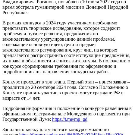
Владимировича Роганова, погибшего 10 июля 2022 года во
время обстрела гуманитарной миссии в Донецкой Народной
Республике.
В рамках конкурса в 2024 году участникам необходимо
представить творческое исследование, которое содержит
проблему и пути ее решения, предложения по
законодательному урегулированию данной проблемы,
содержащие основную идею, цели и предмет
законодательного регулирования, круг лиц, на которых
предлагается распространить соответствующие предложения,
их права и обязанности и список литературы. В положении о
конкурсе сформированы требования по оформлению и
подробно описаны направления конкурсных работ.
Конкурс проходит в три этапа. Первый этап – прием заявок –
продлится до 20 сентября 2024 года. Согласно Положению о
Конкурсе принять участие в проекте могут граждане РФ в
возрасте от 14 лет.
Подробная информация и положение о конкурсе размещены в
официальном телеграм-канале Молодежного парламента при
Государственной Думе:
https://t.me/mp_gd
Заполнить заявку для участия в конкурсе можно по
ссылке:
https://forms.yandex.ru/u/668f6c7e02848faca58ea939/