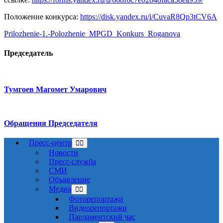
Положение конкурса:
https://disk.yandex.ru/i/CuvaR8Qp3tCV6A
Prilozhenie-1.-Polozhenie_MPGD_Konkurs_Roganova
Председатель
Тумгоев Магомет Умарович
Обращения Председателя
Пресс-центр
Новости
Пресс-служба
СМИ
Объявление
Медиа
Фоторепортажи
Видеорепортажи
Парламентский час