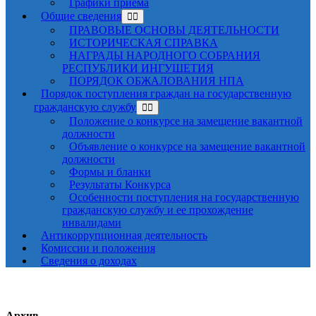
Графики приема
Общие сведения
ПРАВОВЫЕ ОСНОВЫ ДЕЯТЕЛЬНОСТИ
ИСТОРИЧЕСКАЯ СПРАВКА
НАГРАДЫ НАРОДНОГО СОБРАНИЯ
РЕСПУБЛИКИ ИНГУШЕТИЯ
ПОРЯДОК ОБЖАЛОВАНИЯ НПА
Порядок поступления граждан на государственную
гражданскую службу
Положение о конкурсе на замещение вакантной
должности
Объявление о конкурсе на замещение вакантной
должности
Формы и бланки
Результаты Конкурса
Особенности поступления на государственную
гражданскую службу и ее прохождение
инвалидами
Антикоррупционная деятельность
Комиссии и положения
Сведения о доходах
Архив