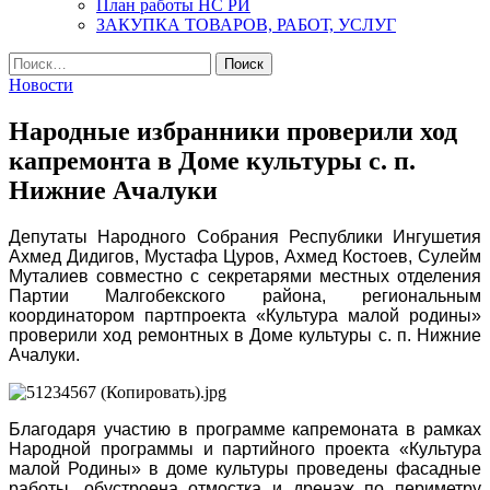
План работы НС РИ
ЗАКУПКА ТОВАРОВ, РАБОТ, УСЛУГ
Найти:
Новости
Народные избранники проверили ход
капремонта в Доме культуры с. п.
Нижние Ачалуки
Депутаты Народного Собрания Республики Ингушетия
Ахмед Дидигов, Мустафа Цуров, Ахмед Костоев, Сулейм
Муталиев совместно с секретарями местных отделения
Партии Малгобекского района, региональным
координатором партпроекта «Культура малой родины»
проверили ход ремонтных в Доме культуры с. п. Нижние
Ачалуки.
Благодаря участию в программе капремоната в рамках
Народной программы и партийного проекта «Культура
малой Родины» в доме культуры проведены фасадные
работы, обустроена отмостка и дренаж по периметру