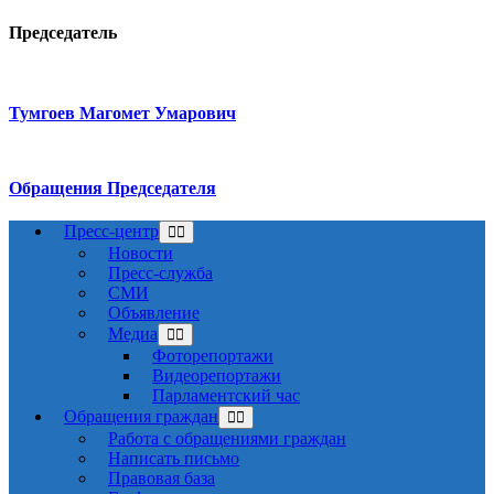
Председатель
Тумгоев Магомет Умарович
Обращения Председателя
Пресс-центр
Новости
Пресс-служба
СМИ
Объявление
Медиа
Фоторепортажи
Видеорепортажи
Парламентский час
Обращения граждан
Работа с обращениями граждан
Написать письмо
Правовая база