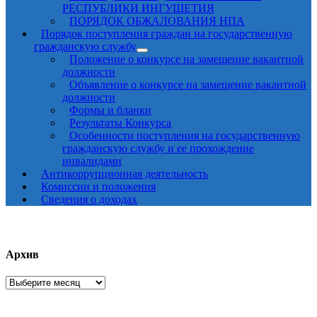
РЕСПУБЛИКИ ИНГУШЕТИЯ
ПОРЯДОК ОБЖАЛОВАНИЯ НПА
Порядок поступления граждан на государственную
гражданскую службу
Положение о конкурсе на замещение вакантной
должности
Объявление о конкурсе на замещение вакантной
должности
Формы и бланки
Результаты Конкурса
Особенности поступления на государственную
гражданскую службу и ее прохождение
инвалидами
Антикоррупционная деятельность
Комиссии и положения
Сведения о доходах
Архив
Архив