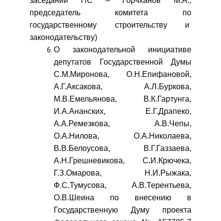
заседании НС – Горчханов М.А.,
председатель комитета по
государственному строительству и
законодательству)
О законодательной инициативе
депутатов Государственной Думы
С.М.Миронова, О.Н.Епифановой,
А.Г.Аксакова, А.Л.Буркова,
М.В.Емельянова, В.К.Гартунга,
И.А.Ананских, Е.Г.Драпеко,
А.А.Ремезкова, А.В.Чепы,
О.А.Нилова, О.А.Николаева,
В.В.Белоусова, В.Г.Газзаева,
А.Н.Грешневикова, С.И.Крючека,
Г.З.Омарова, Н.И.Рыжака,
Ф.С.Тумусова, А.В.Терентьева,
О.В.Шеина по внесению в
Государственную Думу проекта