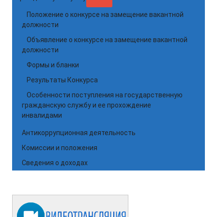
Положение о конкурсе на замещение вакантной
должности
Объявление о конкурсе на замещение вакантной
должности
Формы и бланки
Результаты Конкурса
Особенности поступления на государственную
гражданскую службу и ее прохождение
инвалидами
Антикоррупционная деятельность
Комиссии и положения
Сведения о доходах