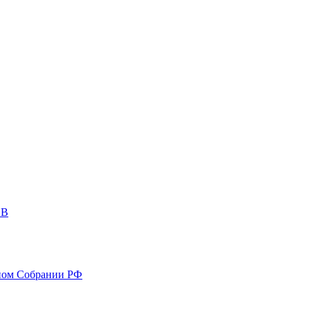
ОВ
ном Собрании РФ