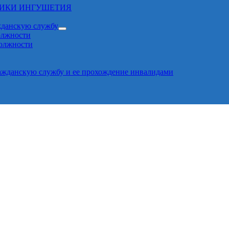
ЛИКИ ИНГУШЕТИЯ
жданскую службу
олжности
должности
ажданскую службу и ее прохождение инвалидами