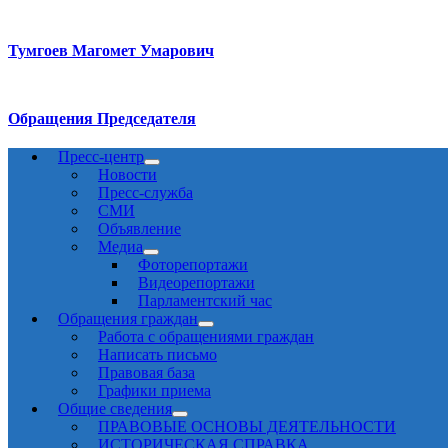
Тумгоев Магомет Умарович
Обращения Председателя
Пресс-центр
Новости
Пресс-служба
СМИ
Объявление
Медиа
Фоторепортажи
Видеорепортажи
Парламентский час
Обращения граждан
Работа с обращениями граждан
Написать письмо
Правовая база
Графики приема
Общие сведения
ПРАВОВЫЕ ОСНОВЫ ДЕЯТЕЛЬНОСТИ
ИСТОРИЧЕСКАЯ СПРАВКА