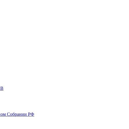
ОВ
ном Собрании РФ