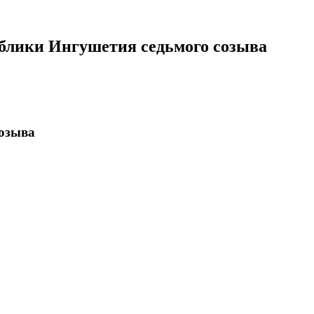
ублики Ингушетия седьмого созыва
созыва