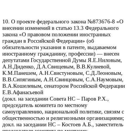
10. О проекте федерального закона №873676-8 «О
внесении изменений в статью 13.3 Федерального
закона «О правовом положении иностранных
граждан в Российской Федерации» (об
обязательности указания в патенте, выдаваемом
иностранному гражданину, профессии) — внесен
депутатами Государственной Думы Я.Е.Ниловым,
А.Н.Диденко, Д.А.Свищевым, В.В.Кулиевой,
К.М.Панешем, А.Н.Свистуновым, С.Д.Леоновым,
В.В.Сипягиным, А.Н.Свинцовым, С.А.Наумовым,
В.А.Кошелевым, сенатором Российской Федерации
Е.В.Афанасьевой
(докл. на заседании Совета НС – Паров Р.Х.,
председатель комитета по местному
самоуправлению, национальной политике, связям с
общественностью и религиозными организациями;
докл. на заседании НС – Костоев А.Б., заместитель
председателя комитета по местному