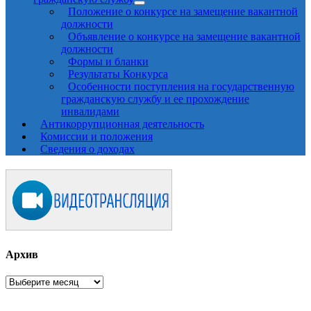
Положение о конкурсе на замещение вакантной
должности
Объявление о конкурсе на замещение вакантной
должности
Формы и бланки
Результаты Конкурса
Особенности поступления на государственную
гражданскую службу и ее прохождение
инвалидами
Антикоррупционная деятельность
Комиссии и положения
Сведения о доходах
Архив
Архив