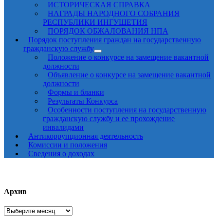
ИСТОРИЧЕСКАЯ СПРАВКА
НАГРАДЫ НАРОДНОГО СОБРАНИЯ
РЕСПУБЛИКИ ИНГУШЕТИЯ
ПОРЯДОК ОБЖАЛОВАНИЯ НПА
Порядок поступления граждан на государственную
гражданскую службу
Положение о конкурсе на замещение вакантной
должности
Объявление о конкурсе на замещение вакантной
должности
Формы и бланки
Результаты Конкурса
Особенности поступления на государственную
гражданскую службу и ее прохождение
инвалидами
Антикоррупционная деятельность
Комиссии и положения
Сведения о доходах
Архив
Архив