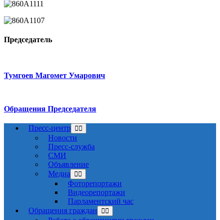
Председатель
Тумгоев Магомет Умарович
Обращения Председателя
Пресс-центр
Новости
Пресс-служба
СМИ
Объявление
Медиа
Фоторепортажи
Видеорепортажи
Парламентский час
Обращения граждан