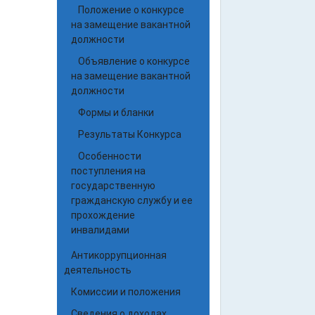
Положение о конкурсе
на замещение вакантной
должности
Объявление о конкурсе
на замещение вакантной
должности
Формы и бланки
Результаты Конкурса
Особенности
поступления на
государственную
гражданскую службу и ее
прохождение
инвалидами
Антикоррупционная
деятельность
Комиссии и положения
Сведения о доходах