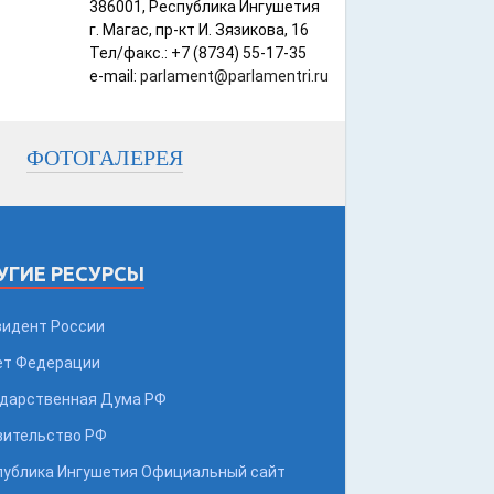
386001, Республика Ингушетия
г. Магас, пр-кт И. Зязикова, 16
Тел/факс.: +7 (8734) 55-17-35
e-mail:
parlament@parlamentri.ru
ФОТОГАЛЕРЕЯ
УГИЕ РЕСУРСЫ
зидент России
ет Федерации
ударственная Дума РФ
вительство РФ
публика Ингушетия Официальный сайт