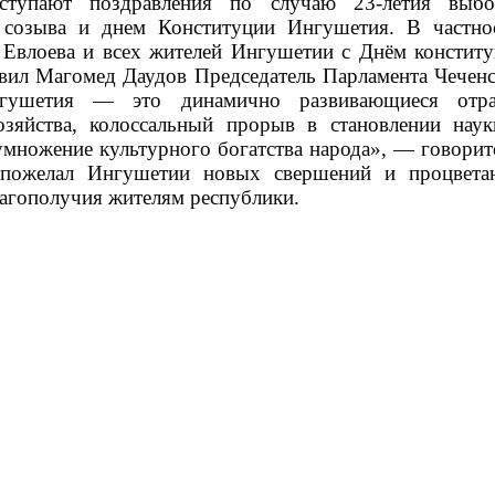
тупают поздравления по случаю 23-летия выбо
 созыва и днем Конституции Ингушетия. В частно
 Евлоева и всех жителей Ингушетии с Днём констит
вил Магомед Даудов Председатель Парламента Чечен
нгушетия — это динамично развивающиеся отра
озяйства, колоссальный прорыв в становлении нау
умножение культурного богатства народа», — говорит
 пожелал Ингушетии новых свершений и процветан
лагополучия жителям республики.