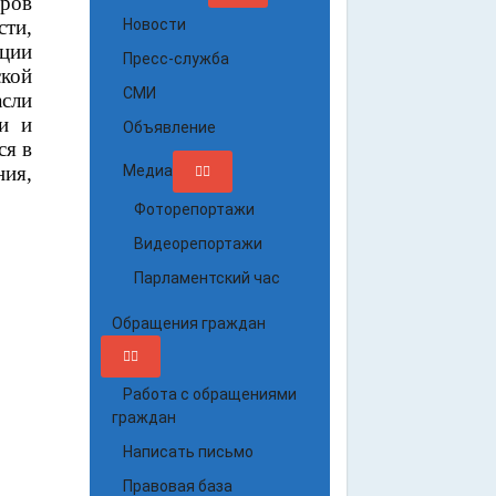
ров
сти,
Новости
уции
Пресс-служба
ской
СМИ
сли
ки и
Объявление
ся в
ия,
Медиа
Фоторепортажи
Видеорепортажи
Парламентский час
Обращения граждан
Работа с обращениями
граждан
Написать письмо
Правовая база