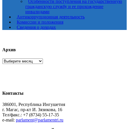
Особенности поступления на государственную
гражданскую службу и ее прохождение
инвалидами
Антикоррупционная деятельность
Комиссии и положения
Сведения о доходах
Архив
Архив
Контакты
386001, Республика Ингушетия
г. Магас, пр-кт И. Зязикова, 16
Тел/факс.: +7 (8734) 55-17-35
e-mail:
parlament@parlamentri.ru