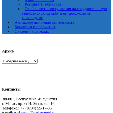
Результаты Конкурса
Особенности поступления на государственную
гражданскую службу и ее прохождение
инвалидами
Антикоррупционная деятельность
Комиссии и положения
Сведения о доходах
Архив
Архив
Контакты
386001, Республика Ингушетия
г. Магас, пр-кт И. Зязикова, 16
Тел/факс.: +7 (8734) 55-17-35
e-mail:
parlament@parlamentri.ru