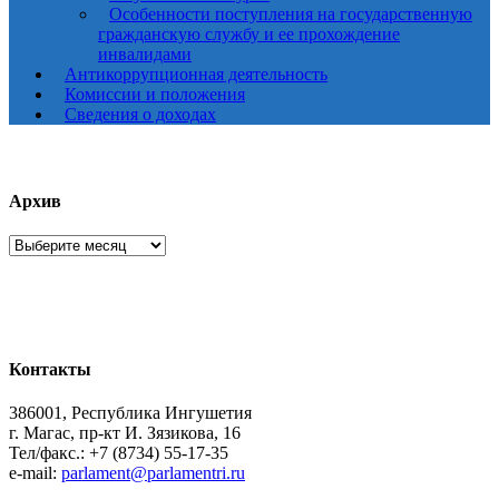
Особенности поступления на государственную
гражданскую службу и ее прохождение
инвалидами
Антикоррупционная деятельность
Комиссии и положения
Сведения о доходах
Архив
Архив
Контакты
386001, Республика Ингушетия
г. Магас, пр-кт И. Зязикова, 16
Тел/факс.: +7 (8734) 55-17-35
e-mail:
parlament@parlamentri.ru