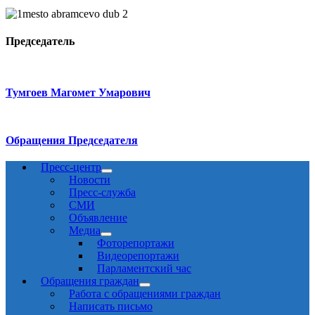
Председатель
Тумгоев Магомет Умарович
Обращения Председателя
Пресс-центр
Новости
Пресс-служба
СМИ
Объявление
Медиа
Фоторепортажи
Видеорепортажи
Парламентский час
Обращения граждан
Работа с обращениями граждан
Написать письмо