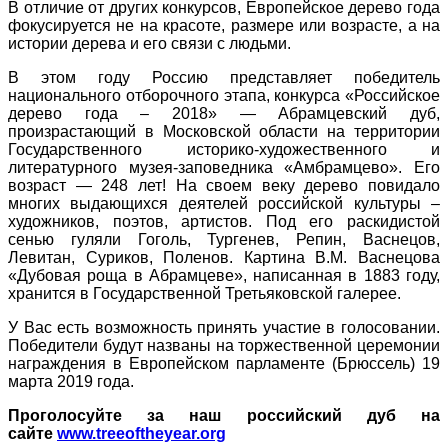
В отличие от других конкурсов, Европейское дерево года
фокусируется не на красоте, размере или возрасте, а на
истории дерева и его связи с людьми.
В этом году Россию представляет победитель
национального отборочного этапа, конкурса «Российское
дерево года – 2018» — Абрамцевский дуб,
произрастающий в Московской области на территории
Государственного историко-художественного и
литературного музея-заповедника «Амбрамцево». Его
возраст — 248 лет! На своем веку дерево повидало
многих выдающихся деятелей российской культуры –
художников, поэтов, артистов. Под его раскидистой
сенью гуляли Гоголь, Тургенев, Репин, Васнецов,
Левитан, Суриков, Поленов. Картина В.М. Васнецова
«Дубовая роща в Абрамцеве», написанная в 1883 году,
хранится в Государственной Третьяковской галерее.
У Вас есть возможность принять участие в голосовании.
Победители будут названы на торжественной церемонии
награждения в Европейском парламенте (Брюссель) 19
марта 2019 года.
Проголосуйте за наш российский дуб на
сайте
www.treeoftheyear.org