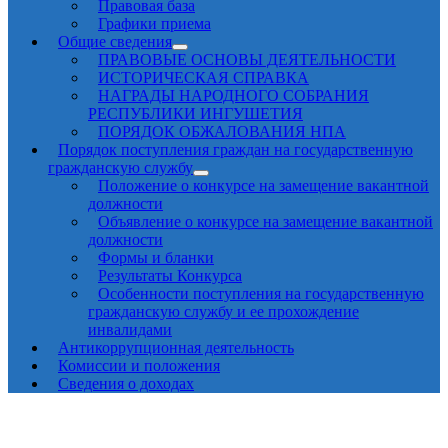
Правовая база
Графики приема
Общие сведения
ПРАВОВЫЕ ОСНОВЫ ДЕЯТЕЛЬНОСТИ
ИСТОРИЧЕСКАЯ СПРАВКА
НАГРАДЫ НАРОДНОГО СОБРАНИЯ
РЕСПУБЛИКИ ИНГУШЕТИЯ
ПОРЯДОК ОБЖАЛОВАНИЯ НПА
Порядок поступления граждан на государственную
гражданскую службу
Положение о конкурсе на замещение вакантной
должности
Объявление о конкурсе на замещение вакантной
должности
Формы и бланки
Результаты Конкурса
Особенности поступления на государственную
гражданскую службу и ее прохождение
инвалидами
Антикоррупционная деятельность
Комиссии и положения
Сведения о доходах