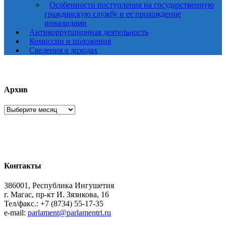
Особенности поступления на государственную
гражданскую службу и ее прохождение
инвалидами
Антикоррупционная деятельность
Комиссии и положения
Сведения о доходах
Архив
Архив
Контакты
386001, Республика Ингушетия
г. Магас, пр-кт И. Зязикова, 16
Тел/факс.: +7 (8734) 55-17-35
e-mail:
parlament@parlamentri.ru