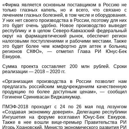
«Фирма является основным поставщиком в Россию не
только глазных капель, но и всего, что связано с
лечением глазных болезней, в том числе и оборудования.
У них нет своего производства в России, поэтому для них
это будет очень удобно. Новое производство выведет
республику и в целом Северо-Кавказский федеральный
округ на фармацевтический рынок, обеспечит регион
налоговыми поступлениями и рабочими местами. Также
это будет более чем комфортно для аптек и больниц
регионов СКФО», — отметил Глава РИ Юнус-Бек
Евкуров.
Сумма проекта составляет 200 млн рублей. Сроки
реализации — 2018 – 2020 гг.
«Организация производства в России позволит нам
предлагать российским медучреждениям качественную
продукцию по более доступным ценам», — сообщил
Гогинени Сринивасан Виджаякумар.
ПМЭФ-2018 проходит с 24 по 26 мая под лозунгом
«Создавая экономику доверия». Делегацию республики
Ингушетия на форуме возглавил Юнус-Бек Евкуров.
Также в нее вошли вице-премьер Правительства РИ
Игорь Храновский, Министр экономического развития РИ