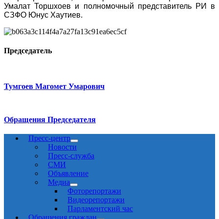
Умалат Торшхоев и полномочный представитель РИ в
СЗФО Юнус Хаутиев.
Председатель
Тумгоев Магомет Умарович
Обращения Председателя
Пресс-центр
Новости
Пресс-служба
СМИ
Объявление
Медиа
Фоторепортажи
Видеорепортажи
Парламентский час
Обращения граждан