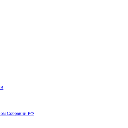
ОВ
ном Собрании РФ