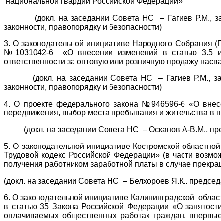
национальной гвардии Российской Федерации»
(докл. на заседании Совета НС – Гагиев Р.М., замес
законности, правопорядку и безопасности)
3. О законодательной инициативе Народного Собрания (
№1031042-6 «О внесении изменений в статью 3.5 и 
ответственности за оптовую или розничную продажу насва
(докл. на заседании Совета НС – Гагиев Р.М., замес
законности, правопорядку и безопасности)
4. О проекте федерального закона №946596-6 «О внес
передвижения, выбор места пребывания и жительства в 
(докл. на заседании Совета НС – Осканов А-В.М., пред
5. О законодательной инициативе Костромской областн
Трудовой кодекс Российской Федерации» (в части возмо
получения работником заработной платы в случае прекра
(докл. на заседании Совета НС – Белхороев Я.К., председ
6. О законодательной инициативе Калининградской обла
в статью 35 Закона Российской Федерации «О занятост
оплачиваемых общественных работах граждан, впервые