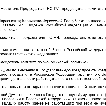
титель Председателя НС РИ, председатель комитета по 
Парламента) Карачаево-Черкесской Республики по внесен
статью 14.53 Кодекса Российской Федерации об админ
я. снюса)
титель Председателя НС РИ, председатель комитета по 
ении изменения в статью 2 Закона Российской Федерац
пределах Российской Федерации»
седатель комитета по экономической политике)
ой Думы по внесению в Государственную Думу проекта фе
жности создания в Российской Федерации гарантийного 
щения деятельности работодателя, его неплатежеспособнос
атель комитета по здравоохранению, социальной политике и
стной Думы по внесению в Государственную Думу проекта
и населения в Российской Федерации» (в части приостан
 ищущих работу (ранее не работавших) при этом не им