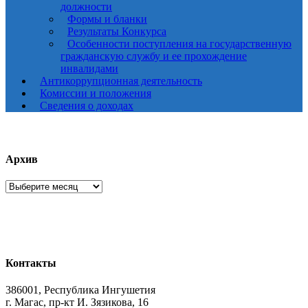
должности
Формы и бланки
Результаты Конкурса
Особенности поступления на государственную
гражданскую службу и ее прохождение
инвалидами
Антикоррупционная деятельность
Комиссии и положения
Сведения о доходах
Архив
Архив
Контакты
386001, Республика Ингушетия
г. Магас, пр-кт И. Зязикова, 16