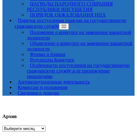
НАГРАДЫ НАРОДНОГО СОБРАНИЯ
РЕСПУБЛИКИ ИНГУШЕТИЯ
ПОРЯДОК ОБЖАЛОВАНИЯ НПА
Порядок поступления граждан на государственную
гражданскую службу
Положение о конкурсе на замещение вакантной
должности
Объявление о конкурсе на замещение вакантной
должности
Формы и бланки
Результаты Конкурса
Особенности поступления на государственную
гражданскую службу и ее прохождение
инвалидами
Антикоррупционная деятельность
Комиссии и положения
Сведения о доходах
Архив
Архив