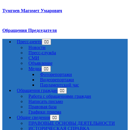
Тумгоев Магомет Умарович
Обращения Председателя
Пресс-центр
Новости
Пресс-служба
СМИ
Объявление
Медиа
Фоторепортажи
Видеорепортажи
Парламентский час
Обращения граждан
Работа с обращениями граждан
Написать письмо
Правовая база
Графики приема
Общие сведения
ПРАВОВЫЕ ОСНОВЫ ДЕЯТЕЛЬНОСТИ
ИСТОРИЧЕСКАЯ СПРАВКА