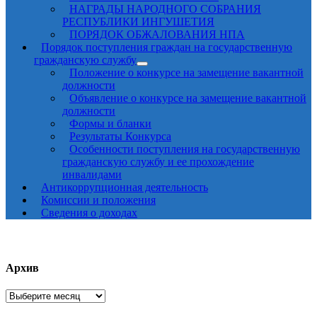
НАГРАДЫ НАРОДНОГО СОБРАНИЯ
РЕСПУБЛИКИ ИНГУШЕТИЯ
ПОРЯДОК ОБЖАЛОВАНИЯ НПА
Порядок поступления граждан на государственную
гражданскую службу
Положение о конкурсе на замещение вакантной
должности
Объявление о конкурсе на замещение вакантной
должности
Формы и бланки
Результаты Конкурса
Особенности поступления на государственную
гражданскую службу и ее прохождение
инвалидами
Антикоррупционная деятельность
Комиссии и положения
Сведения о доходах
Архив
Архив