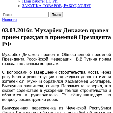
План работы НС РИ
ЗАКУПКА ТОВАРОВ, РАБОТ, УСЛУГ
Найти:
Новости
03.03.2016г. Мухарбек Дикажев провел
прием граждан в приемной Президента
РФ
Мухарбек Дикажев провел в Общественной приемной
Президента Российской Федерации В.В.Путина прием
граждан по личным вопросам.
С вопросами о завершении строительства моста через
реку Кенч и реконструкции подъездных дорог от имени
жителей с.п. Мужичи обратился Хасмагомед Богатырев.
Выслушав заявителя, спикер Парламента заверил, что
окажет содействие в ускорении темпов строительства и
обратится к руководителю ГУ «Ингушавтодор» по
вопросу реконструкции дорог.
Вынужденная переселенка из Чеченской Республики
Лилия Гандалоева обратилась с просьбой об оказании