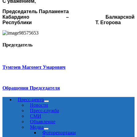
С уважением,
Председатель Парламента
Кабардино – Балкарской
Республики Т. Егорова
Председатель
Тумгоев Магомет Умарович
Обращения Председателя
Пресс-центр
Новости
Пресс-служба
СМИ
Объявление
Медиа
Фоторепортажи