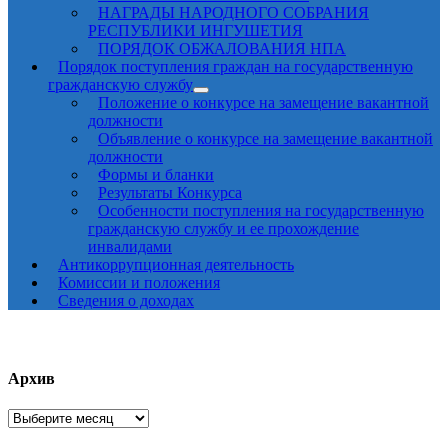
НАГРАДЫ НАРОДНОГО СОБРАНИЯ
РЕСПУБЛИКИ ИНГУШЕТИЯ
ПОРЯДОК ОБЖАЛОВАНИЯ НПА
Порядок поступления граждан на государственную
гражданскую службу
Положение о конкурсе на замещение вакантной
должности
Объявление о конкурсе на замещение вакантной
должности
Формы и бланки
Результаты Конкурса
Особенности поступления на государственную
гражданскую службу и ее прохождение
инвалидами
Антикоррупционная деятельность
Комиссии и положения
Сведения о доходах
Архив
Архив