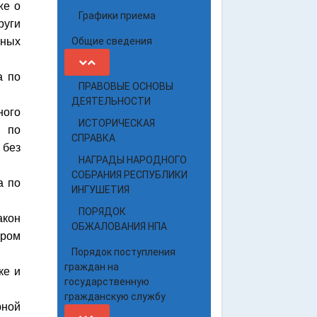
же о
Графики приема
руги
нных
Общие сведения
а по
ПРАВОВЫЕ ОСНОВЫ
ДЕЯТЕЛЬНОСТИ
ного
ИСТОРИЧЕСКАЯ
и по
СПРАВКА
 без
НАГРАДЫ НАРОДНОГО
СОБРАНИЯ РЕСПУБЛИКИ
а по
ИНГУШЕТИЯ
ПОРЯДОК
акон
ОБЖАЛОВАНИЯ НПА
ором
Порядок поступления
граждан на
ке и
государственную
гражданскую службу
рной