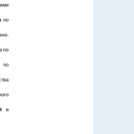
шими
а по
вно-
а по
л по
ства
ного
РФ и