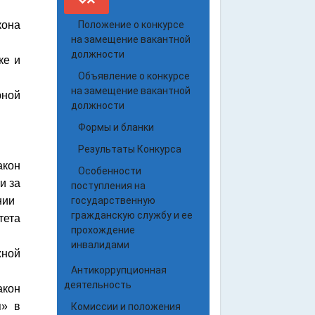
кона
Положение о конкурсе
на замещение вакантной
должности
ке и
Объявление о конкурсе
на замещение вакантной
рной
должности
Формы и бланки
Результаты Конкурса
акон
Особенности
и за
поступления на
нии
государственную
гражданскую службу и ее
тета
прохождение
инвалидами
жной
Антикоррупционная
деятельность
акон
я» в
Комиссии и положения