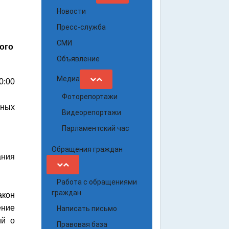
Новости
Пресс-служба
СМИ
ого
Объявление
Медиа
10:00
Фоторепортажи
ьных
Видеорепортажи
Парламентский час
Обращения граждан
ания
Работа с обращениями
граждан
акон
ение
Написать письмо
ий о
Правовая база