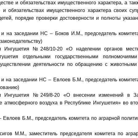
ществе и обязательствах имущественного характера, а так
е и обязательствах имущественного характера своих суп
детей, порядке проверки достоверности и полноты указа
и на заседании НС – Боков И.М., председатель комитет
 законодательству)
ки Ингушетия №248/10-20 «О наделении органов мест
гушетия отдельными государственными полномочиям
существлении деятельности по обращению с животными
и на заседании НС – Евлоев Б.М., председатель комитет
зованию)
ки Ингушетия №249/8-20 «О внесении изменений в З
е атмосферного воздуха в Республике Ингушетия» во вт
 Евлоев Б.М., председатель комитета по аграрной полити
гов М.М., заместитель председателя комитета по агра