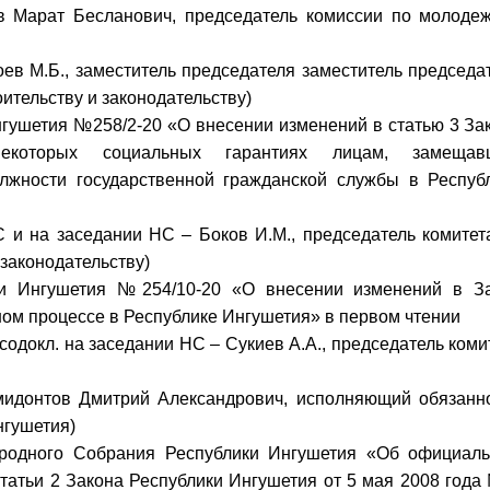
 Марат Бесланович, председатель комиссии по молоде
в М.Б., заместитель председателя заместитель председа
ительству и законодательству)
Ингушетия №258/2-20 «О внесении изменений в статью 3 За
екоторых социальных гарантиях лицам, замещав
лжности государственной гражданской службы в Респуб
и на заседании НС – Боков И.М., председатель комитет
 законодательству)
ки Ингушетия №254/10-20 «О внесении изменений в З
ом процессе в Республике Ингушетия» в первом чтении
содокл. на заседании НС – Сукиев А.А., председатель коми
донтов Дмитрий Александрович, исполняющий обязанн
нгушетия)
ародного Собрания Республики Ингушетия «Об официал
статьи 2 Закона Республики Ингушетия от 5 мая 2008 года