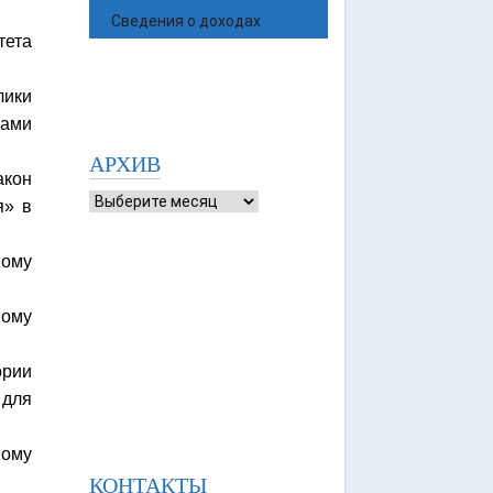
Сведения о доходах
тета
лики
нами
АРХИВ
акон
я» в
ному
ному
ории
 для
ному
КОНТАКТЫ