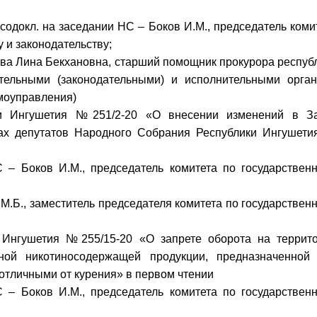
содокл. на заседании НС – Боков И.М., председатель коми
 и законодательству;
ева Лина Бекхановна, старший помощник прокурора респуб
тельными (законодательными) и исполнительными орга
амоуправления)
ки Ингушетия №251/2-20 «О внесении изменений в З
ах депутатов Народного Собрания Республики Ингушети
– Боков И.М., председатель комитета по государствен
М.Б., заместитель председателя комитета по государствен
и Ингушетия №255/15-20 «О запрете оборота на террит
ной никотиносодержащей продукции, предназначенной
отличными от курения» в первом чтении
– Боков И.М., председатель комитета по государствен