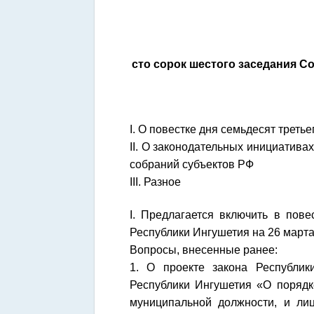
сто сорок шестого заседания С
I. О повестке дня семьдесят трет
II. О законодательных инициатив
собраний субъектов РФ
III. Разное
I. Предлагается включить в пов
Республики Ингушетия на 26 март
Вопросы, внесенные ранее:
1. О проекте закона Республи
Республики Ингушетия «О поряд
муниципальной должности, и ли