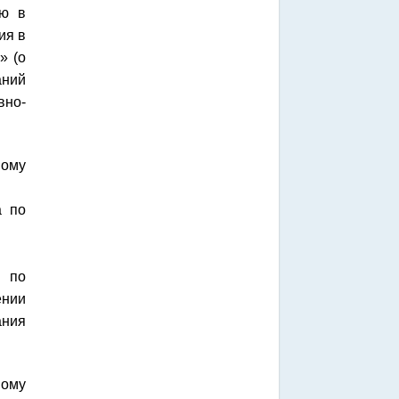
ию в
ия в
» (о
аний
вно-
ному
 по
а по
ении
ания
ному