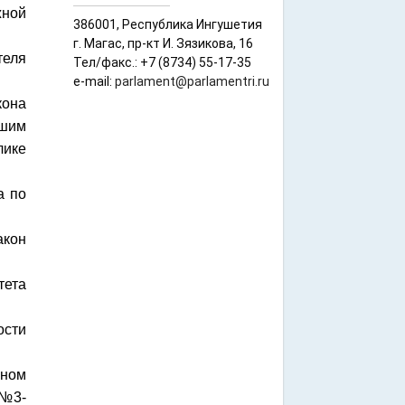
жной
386001, Республика Ингушетия
г. Магас, пр-кт И. Зязикова, 16
теля
Тел/факс.: +7 (8734) 55-17-35
e-mail:
parlament@parlamentri.ru
кона
шим
лике
а по
акон
тета
ости
ьном
 №3-