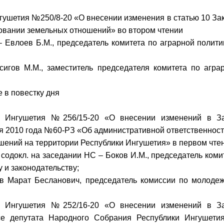
нгушетия №250/8-20 «О внесении изменения в статью 10 За
овании земельных отношений» во втором чтении
 Евлоев Б.М., председатель комитета по аграрной полити
гов М.М., заместитель председателя комитета по агра
 в повестку дня
ки Ингушетия №256/15-20 «О внесении изменений в З
ря 2010 года №60-РЗ «Об административной ответственност
ений на территории Республики Ингушетия» в первом чте
содокл. на заседании НС – Боков И.М., председатель коми
 и законодательству;
 Марат Бесланович, председатель комиссии по молоде
ки Ингушетия №252/16-20 «О внесении изменений в З
се депутата Народного Собрания Республики Ингушети