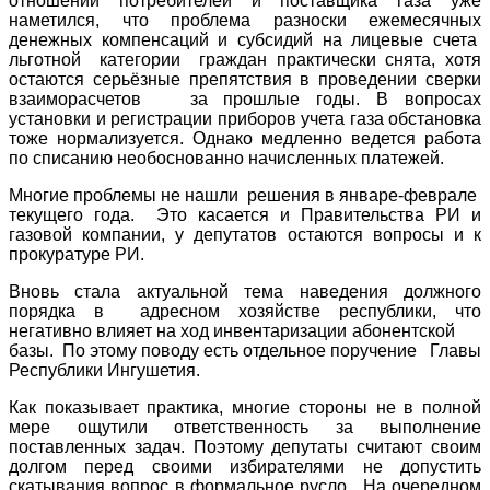
отношений потребителей и поставщика газа уже
наметился, что проблема разноски ежемесячных
денежных компенсаций и субсидий на лицевые счета
льготной категории граждан практически снята, хотя
остаются серьёзные препятствия в проведении сверки
взаиморасчетов за прошлые годы. В вопросах
установки и регистрации приборов учета газа обстановка
тоже нормализуется. Однако медленно ведется работа
по списанию необоснованно начисленных платежей.
Многие проблемы не нашли решения в январе-феврале
текущего года. Это касается и Правительства РИ и
газовой компании, у депутатов остаются вопросы и к
прокуратуре РИ.
Вновь стала актуальной тема наведения должного
порядка в адресном хозяйстве республики, что
негативно влияет на ход инвентаризации абонентской
базы. По этому поводу есть отдельное поручение Главы
Республики Ингушетия.
Как показывает практика, многие стороны не в полной
мере ощутили ответственность за выполнение
поставленных задач. Поэтому депутаты считают своим
долгом перед своими избирателями не допустить
скатывания вопрос в формальное русло. На очередном