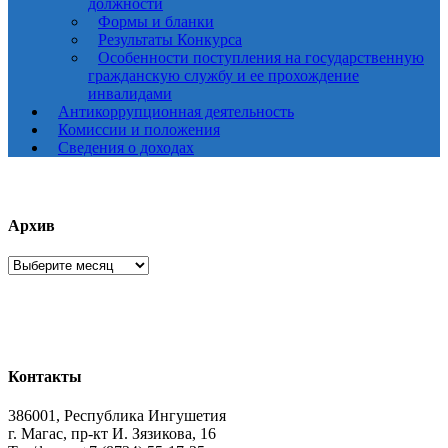
должности
Формы и бланки
Результаты Конкурса
Особенности поступления на государственную
гражданскую службу и ее прохождение
инвалидами
Антикоррупционная деятельность
Комиссии и положения
Сведения о доходах
Архив
Архив
Контакты
386001, Республика Ингушетия
г. Магас, пр-кт И. Зязикова, 16