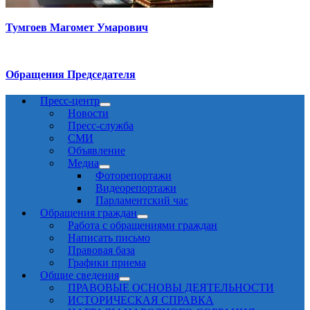
Тумгоев Магомет Умарович
Обращения Председателя
Пресс-центр
Новости
Пресс-служба
СМИ
Объявление
Медиа
Фоторепортажи
Видеорепортажи
Парламентский час
Обращения граждан
Работа с обращениями граждан
Написать письмо
Правовая база
Графики приема
Общие сведения
ПРАВОВЫЕ ОСНОВЫ ДЕЯТЕЛЬНОСТИ
ИСТОРИЧЕСКАЯ СПРАВКА