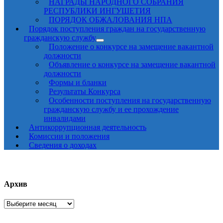
НАГРАДЫ НАРОДНОГО СОБРАНИЯ
РЕСПУБЛИКИ ИНГУШЕТИЯ
ПОРЯДОК ОБЖАЛОВАНИЯ НПА
Порядок поступления граждан на государственную
гражданскую службу
Положение о конкурсе на замещение вакантной
должности
Объявление о конкурсе на замещение вакантной
должности
Формы и бланки
Результаты Конкурса
Особенности поступления на государственную
гражданскую службу и ее прохождение
инвалидами
Антикоррупционная деятельность
Комиссии и положения
Сведения о доходах
Архив
Архив