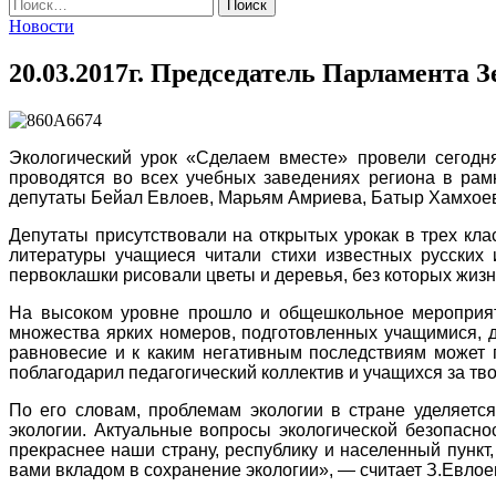
Найти:
Новости
20.03.2017г. Председатель Парламента 
Экологический урок «Сделаем вместе» провели сегодн
проводятся во всех учебных заведениях региона в рам
депутаты Бейал Евлоев, Марьям Амриева, Батыр Хамхоев,
Депутаты присутствовали на открытых урокак в трех кла
литературы учащиеся читали стихи известных русских 
первоклашки рисовали цветы и деревья, без которых жиз
На высоком уровне прошло и общешкольное мероприяти
множества ярких номеров, подготовленных учащимися, до
равновесие и к каким негативным последствиям может 
поблагодарил педагогический коллектив и учащихся за тво
По его словам, проблемам экологии в стране уделяетс
экологии. Актуальные вопросы экологической безопасн
прекраснее наши страну, республику и населенный пункт
вами вкладом в сохранение экологии», — считает З.Евлое