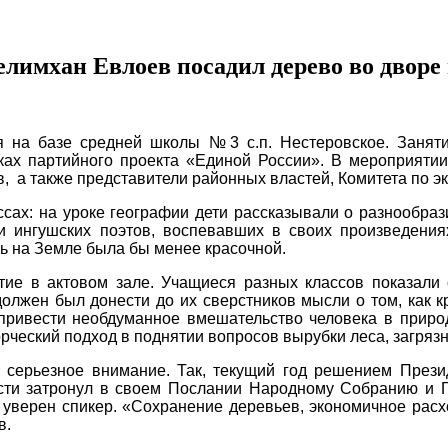
Зелимхан Евлоев посадил дерево во двор
я на базе средней школы №3 с.п. Нестеровское. Занят
ках партийного проекта «Единой России». В мероприяти
 а также представители районных властей, Комитета по эк
ссах: на уроке географии дети рассказывали о разнообраз
и ингушских поэтов, воспевавших в своих произведени
нь на Земле была бы менее красочной.
е в актовом зале. Учащиеся разных классов показали 
лжен был донести до их сверстников мысли о том, как к
привести необдуманное вмешательство человека в прир
рческий подход в поднятии вопросов вырубки леса, загрязн
я серьезное внимание. Так, текущий год решением Пре
ости затронул в своем Послании Народному Собранию и
, уверен спикер. «Сохранение деревьев, экономичное ра
в.