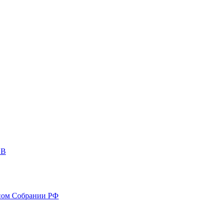
ОВ
ном Собрании РФ