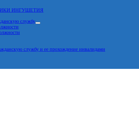
ЛИКИ ИНГУШЕТИЯ
жданскую службу
олжности
должности
ажданскую службу и ее прохождение инвалидами