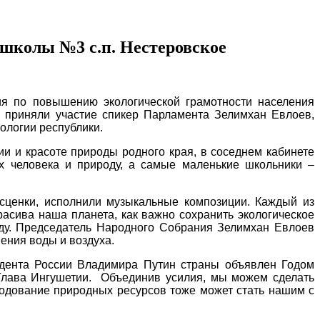
е школы №3 с.п. Нестеровское
ия по повышению экологической грамотности населения
и приняли участие спикер Парламента Зелимхан Евлоев,
ологии республики.
ии и красоте природы родного края, в соседнем кабинете
ях человека и природу, а самые маленькие школьники –
сценки, исполнили музыкальные композиции. Каждый из
расива наша планета, как важно сохранить экологическое
оду. Председатель Народного Собрания Зелимхан Евлоев
ения воды и воздуха.
зидента России Владимира Путин страны объявлен Годом
 Глава Ингушетии. Объединив усилия, мы можем сделать
сходование природных ресурсов тоже может стать нашим с