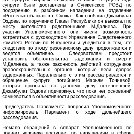
супруги были доставлены в Сунженское РОВД по
подозрению в разбойном нападении на отделение
«Россельхозбанка» в г. Сунжа. Как сообщил Джамбулат
Оздоев, по поручению Главы Республики он выезжал по
месту жительства родственников М.Далиева. При
участии Уполномоченного они имели возможность
встретиться с руководством Управления Следственного
комитета России по Ингушетии и убедиться в том, что
следствие по этому резонансному делу продолжается и
ведется объективно. Следователям предстоит
установить обстоятельства задержания и смерти
М.Далиева, а также законность действий сотрудников
правоохранительных органов, которые вели допрос
задержанных. Параллельно с этим рассматривается и
обращение супруги погибшего Марьям Точиевой,
которая признана по данному делу потерпевшей.
Джамбулат Оздоев подчеркнул, что пока нет оснований
сомневаться в объективности расследования.
Председатель Парламента попросил Уполномоченного
информировать Парламент о ходе дальнейшего
расследования.
Немало обращений в Аппарат Уполномоченного по
правам человека поступает по нарушениям в сфере