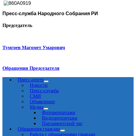
Пресс-служба Народного Собрания РИ
Председатель
Тумгоев Магомет Умарович
Обращения Председателя
Пресс-центр
Новости
Пресс-служба
СМИ
Объявление
Медиа
Фоторепортажи
Видеорепортажи
Парламентский час
Обращения граждан
Работа с обращениями граждан