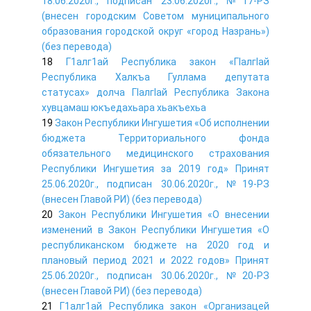
18.06.2020г., подписан 23.06.2020г., №17-РЗ
(внесен городским Советом муниципального
образования городской округ «город Назрань»)
(без перевода)
18
Г1алг1ай Республика закон «ГIалгIай
Республика Халкъа Гуллама депутата
статусах» долча ГIалгIай Республика Закона
хувцамаш юкъедахьара хьакъехьа
19
Закон Республики Ингушетия «Об исполнении
бюджета Территориального фонда
обязательного медицинского страхования
Республики Ингушетия за 2019 год» Принят
25.06.2020г., подписан 30.06.2020г., №19-РЗ
(внесен Главой РИ) (без перевода)
20
Закон Республики Ингушетия «О внесении
изменений в Закон Республики Ингушетия «О
республиканском бюджете на 2020 год и
плановый период 2021 и 2022 годов» Принят
25.06.2020г., подписан 30.06.2020г., №20-РЗ
(внесен Главой РИ) (без перевода)
21
Г1алг1ай Республика закон «Организацей