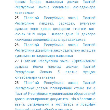
тешам балара хьакъехьа долча» ГIалгIай
Республика Закона хувцамаш юкъедахьара
хьакъехьа»
25
Г1алг1ай Республика закон ГIалгIай
Республике пайдаех, расходех, рузкъахи
рузкъан кепе долча декхарехи отчетни хан-
юкъах 2019 шера 1 январе денз 31 декабре
кхаччалца сведенеш дIадалара хьакъехьа
26
Г1алг1ай Республика закон ГIалгIай
Республика цхьайолча законодательни акташта
хувцамаш юкъедахьара хьакъехьа
27
Г1алг1ай Республика закон «Организацей
рузкъах йолча налогах долча» ГIалгIай
Республика Закона 5 статье хувцам
юкъебахьара хьакъехьа
28
Г1алг1ай Республика закон ГIалгIай
Республика доазон планироване схема тIа а
ГIалгIай Республика муниципальни образованей
доазон планироване документаш тIа а белгалъе
езача, региональни а моттигера а лоархIам
болча объектий тайпай хьакъехьа