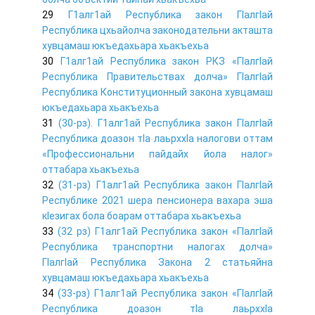
29
Г1алг1ай Республика закон ГIалгIай
Республика цхьайолча законодательни акташта
хувцамаш юкъедахьара хьакъехьа
30
Г1алг1ай Республика закон РКЗ «ГIалгIай
Республика Правительствах долча» ГIалгIай
Республика Конституционный закона хувцамаш
юкъедахьара хьакъехьа
31
(30-рз). Г1алг1ай Республика закон ГIалгIай
Республика доазон тIа лаьрххIа налогови оттам
«Профессиональни пайдайх йола налог»
оттабара хьакъехьа
32
(31-рз) Г1алг1ай Республика закон ГIалгIай
Республике 2021 шера пенсионера вахара эша
кIезигах бола боарам оттабара хьакъехьа
33
(32 рз) Г1алг1ай Республика закон «ГIалгIай
Республика транспортни налогах долча»
ГIалгIай Республика Закона 2 статьяйна
хувцамаш юкъедахьара хьакъехьа
34
(33-рз) Г1алг1ай Республика закон «ГIалгIай
Республика доазон тIа лаьрххIа