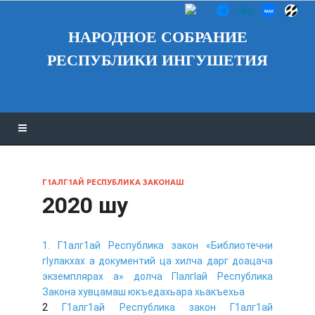
НАРОДНОЕ СОБРАНИЕ
РЕСПУБЛИКИ ИНГУШЕТИЯ
Г1АЛГ1АЙ РЕСПУБЛИКА ЗАКОНАШ
2020 шу
1. Г1алг1ай Республика закон «Библиотечни
гIулакхах а документий ца хилча дарг доацача
экземплярах а» долча ГIалгIай Республика
Закона хувцамаш юкъедахьара хьакъехьа
2
Г1алг1ай Республика закон Г1алг1ай