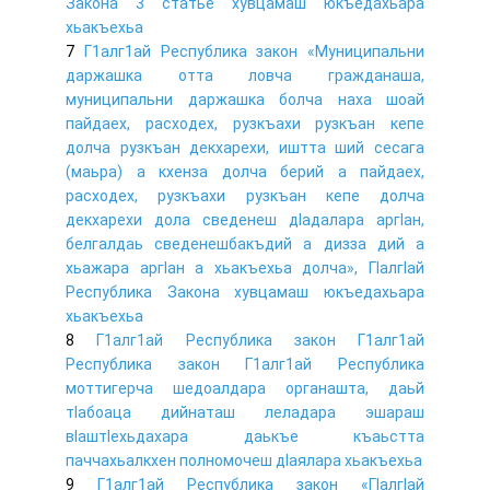
Закона 3 статье хувцамаш юкъедахьара
хьакъехьа
7
Г1алг1ай Республика закон «Муниципальни
даржашка отта ловча гражданаша,
муниципальни даржашка болча наха шоай
пайдаех, расходех, рузкъахи рузкъан кепе
долча рузкъан декхарехи, иштта ший сесага
(маьра) а кхенза долча берий а пайдаех,
расходех, рузкъахи рузкъан кепе долча
декхарехи дола сведенеш дIадалара аргIан,
белгалдаь сведенешбакъдий а дизза дий а
хьажара аргIан а хьакъехьа долча», ГIалгIай
Республика Закона хувцамаш юкъедахьара
хьакъехьа
8
Г1алг1ай Республика закон Г1алг1ай
Республика закон Г1алг1ай Республика
моттигерча шедоалдара органашта, даьй
тIабоаца дийнаташ леладара эшараш
вIаштIехьдахара даькъе къаьстта
паччахьалкхен полномочеш дIаялара хьакъехьа
9
Г1алг1ай Республика закон «ГIалгIай