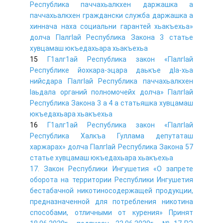
Республика паччахьалкхен даржашка а
паччахьалкхен граждански служба даржашка а
хиннача наха социальни гарантей хьакъехьа»
долча ГIалгIай Республика Закона 3 статье
хувцамаш юкъедахьара хьакъехьа
15
Г1алг1ай Республика закон «ГIалгIай
Республике йохкара-эцара даькъе дIа-хьа
нийсдара ГIалгIай Республика паччахьалкхен
Iаьдала органий полномочейх долча» ГIалгIай
Республика Закона 3 а 4 а статьяшка хувцамаш
юкъедахьара хьакъехьа
16
Г1алг1ай Республика закон «ГIалгIай
Республика Халкъа Гуллама депутаташ
харжарах» долча ГIалгIай Республика Закона 57
статье хувцамаш юкъедахьара хьакъехьа
17. Закон Республики Ингушетия «О запрете
оборота на территории Республики Ингушетия
бестабачной никотиносодержащей продукции,
предназначенной для потребления никотина
способами, отличными от курения» Принят