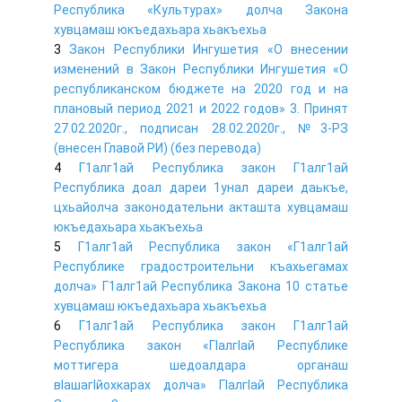
Республика «Культурах» долча Закона
хувцамаш юкъедахьара хьакъехьа
3
Закон Республики Ингушетия «О внесении
изменений в Закон Республики Ингушетия «О
республиканском бюджете на 2020 год и на
плановый период 2021 и 2022 годов» 3. Принят
27.02.2020г., подписан 28.02.2020г., №3-РЗ
(внесен Главой РИ) (без перевода)
4
Г1алг1ай Республика закон Г1алг1ай
Республика доал дареи 1унал дареи даькъе,
цхьайолча законодательни акташта хувцамаш
юкъедахьара хьакъехьа
5
Г1алг1ай Республика закон «Г1алг1ай
Республике градостроительни къахьегамах
долча» Г1алг1ай Республика Закона 10 статье
хувцамаш юкъедахьара хьакъехьа
6
Г1алг1ай Республика закон Г1алг1ай
Республика закон «ГIалгIай Республике
моттигера шедоалдара органаш
вIашагIйохкарах долча» ГIалгIай Республика