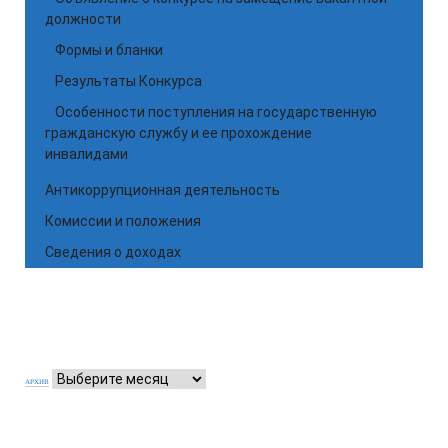
должности
Формы и бланки
Результаты Конкурса
Особенности поступления на государственную
гражданскую службу и ее прохождение
инвалидами
Антикоррупционная деятельность
Комиссии и положения
Сведения о доходах
АРХИВ