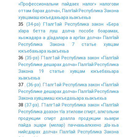
«Профессиональни пайдаех налог» налогови
оттам барах долча», ГIалгIай Республика Закона
хувцамаш юкъедахьара хьакъехьа
35
(34-рз) Г1алг1ай Республика закон «Бера
хIара бетта луш долча пособе боарамах,
хьожадара а дIадалара а аргIах долча» ГIалгIай
Республика Закона 7 статье хувцам
юкъебахьара хьакъехьа
36
(35-рз) Г1алг1ай Республика закон «ГIалгIай
Республике дешарах долча» ГIалгIай Республика
Закона 19 статье хувцам юкъебахьара
хьакъехьа
37
. (36-рз). Г1алг1ай Республика закон «ГIалгIай
Республике дешарах долча» ГIалгIай Республика
Закона хувцамаш юкъедахьара хьакъехьа
38
(37-рз). Г1алг1ай Республика закон «ГIалгIай
Республика доазон тIа этилови спирт, алкгольни
продукции спирт доалла продукции хьаяри
пайда эцари (мелар) паччахьалкхено дIа-хьа
нийсдарах долча» ГIалгIай Республика Закона