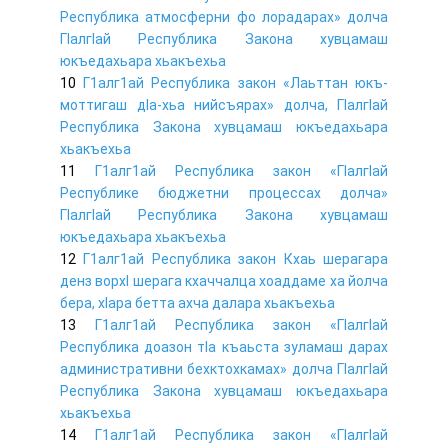
Республика атмосферни фо лорадарах» долча
ГIалгIай Республика Закона хувцамаш
юкъедахьара хьакъехьа
10
Г1алг1ай Республика закон «Лаьттан юкъ-
моттигаш дIа-хьа нийсъярах» долча, ГIалгIай
Республика Закона хувцамаш юкъедахьара
хьакъехьа
11
Г1алг1ай Республика закон «ГIалгIай
Республике бюджетни процессах долча»
ГIалгIай Республика Закона хувцамаш
юкъедахьара хьакъехьа
12
Г1алг1ай Республика закон Кхаь шерагара
денз ворхI шерага кхаччалца хоаддаме ха йолча
бера, хIара бетта ахча далара хьакъехьа
13
Г1алг1ай Республика закон «ГIалгIай
Республика доазон тIа къаьста зуламаш дарах
административни бехктохкамах» долча ГIалгIай
Республика Закона хувцамаш юкъедахьара
хьакъехьа
14
Г1алг1ай Республика закон «ГIалгIай