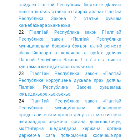
пайдаех ГIалгIай Республика бюджете дIалуча
налога лохъяь ставка оттаярах долча» ГIалгIай
Республика Закона 2 статье хувцам
юкъебахьара хьакъехьа
22
Г1алг1ай Республика закон Г1алг1ай
Республика закон «ГIалгIай Республика
муниципальни боарама бокъон актий регистр
вIашагIйоллара а лелаяара а аргIах долча»
ГIалгIай Республика Закона 1 а 7 а статьяшка
хувцамаш юкъедахьара хьакъехьа
23
Г1алг1ай Республика закон «ГIалгIай
Республике коррупцена духьале ярах долча»
ГIалгIай Республика Закона хувцамаш
юкъедахьара хьакъехьа
24
Г1алг1ай Республика закон «ГIалгIай
Республика муниципальни образоване
представительни органа депутата, моттигерча
шедоалдара хержача органа доакъашхочун,
моттигерча шедоалдара хержача органа
даржерча сага полномочеш кхоачашъяра