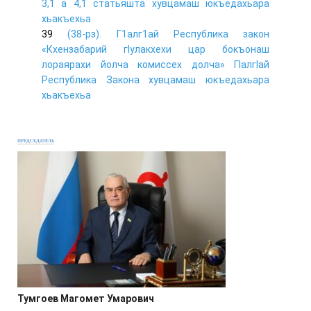
3,1 а 4,1 статьяшта хувцамаш юкъедахьара
хьакъехьа
39
(38-рз). Г1алг1ай Республика закон
«Кхензабарий гIулакхехи цар бокъонаш
лораярахи йолча комиссех долча» ГIалгIай
Республика Закона хувцамаш юкъедахьара
хьакъехьа
ПРЕДСЕДАТЕЛЬ
Тумгоев Магомет Умарович