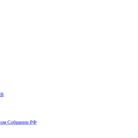
ОВ
ном Собрании РФ