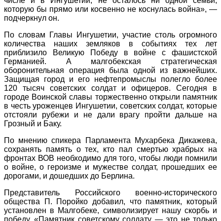
числе и в Ингушетии, не осталось ни одной семьи,
которую бы прямо или косвенно не коснулась война», —
подчеркнул он.
По словам Главы Ингушетии, участие столь огромного
количества наших земляков в событиях тех лет
приблизило Великую Победу в войне с фашистской
Германией. А малгобекская стратегическая
оборонительная операция была одной из важнейших.
Защищая город и его нефтепромыслы полегло более
120 тысяч советских солдат и офицеров. Сегодня в
городе Воинской славы торжественно открыли памятник
в честь уроженцев Ингушетии, советских солдат, которые
отстояли рубежи и не дали врагу пройти дальше на
Грозный и Баку.
По мнению спикера Парламента Мухарбека Дикажева,
сохранять память о тех, кто пал смертью храбрых на
фронтах ВОВ необходимо для того, чтобы люди помнили
о войне, о героизме и мужестве солдат, прошедших ее
дорогами, и дошедших до Берлина.
Представитель Российского военно-исторического
общества П. Поройко добавил, что памятник, который
установлен в Малгобеке, символизирует нашу скорбь и
победу. «Памятник советскому солдату — это не только