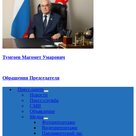
Тумгоев Магомет Умарович
Обращения Председателя
Пресс-центр
Новости
Пресс-служба
СМИ
Объявление
Медиа
Фоторепортажи
Видеорепортажи
Парламентский час