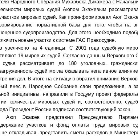
ателя Народного Собрания Мухарбека Дикажева с Начальн
тельности мировых судей Аюпом Экажевым рассматрив
участков мировых судей. Как проинформировал Аюп Экаже
ормирование нормативной базы для того, чтобы на в
ноценное судопроизводство. Для этого необходимо подоб
лючить новые участки к системе ГАС Правосудие.
ков увеличено на 4 единицы. С 2001 года судебную мир
ствляют 19 мировых судей. Согласно данным Верховного 
судья рассматривает до 180 уголовных, гражданск
агруженность судей могла оказывать негативное влияние
мотрения дел. В итоге на ситуацию обратил внимание Верхо
орый внес в Народное Собрание свои предложения, а з
льной инициативы, направили в Госдуму проект федераль
ии количества мировых судей и, соответственно, суде
 года Президент России подписал соответствующий закон.
и Аюп Экажев представил Председателю Парламе
одержание участков и фонд оплаты труда мировых су
 не откладывая, представить сметы расходов в Министер