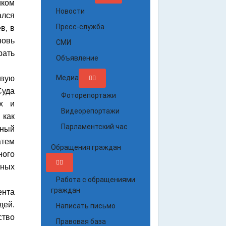
иком
Новости
ался
Пресс-служба
в, в
новь
СМИ
рать
Объявление
Медиа
овую
Суда
Фоторепортажи
их и
Видеорепортажи
 как
Парламентский час
вный
атем
Обращения граждан
ного
бных
Работа с обращениями
граждан
нта
дей.
Написать письмо
ство
Правовая база