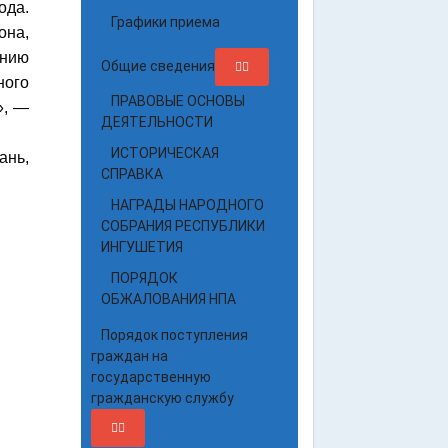
ода.
Графики приема
она,
ению
Общие сведения
ного
ПРАВОВЫЕ ОСНОВЫ
», —
ДЕЯТЕЛЬНОСТИ
ИСТОРИЧЕСКАЯ
ань,
СПРАВКА
НАГРАДЫ НАРОДНОГО
СОБРАНИЯ РЕСПУБЛИКИ
ИНГУШЕТИЯ
ПОРЯДОК
ОБЖАЛОВАНИЯ НПА
Порядок поступления
граждан на
государственную
гражданскую службу