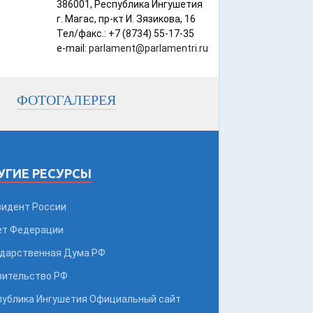
386001, Республика Ингушетия
г. Магас, пр-кт И. Зязикова, 16
Тел/факс.: +7 (8734) 55-17-35
e-mail:
parlament@parlamentri.ru
ФОТОГАЛЕРЕЯ
УГИЕ РЕСУРСЫ
зидент России
ет Федерации
ударственная Дума РФ
вительство РФ
публика Ингушетия Официальный сайт