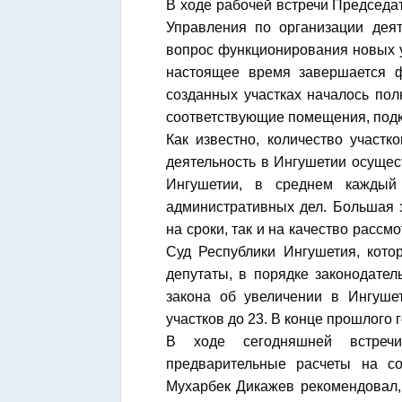
В ходе рабочей встречи Председ
Управления по организации дея
вопрос функционирования новых 
настоящее время завершается ф
созданных участках началось пол
соответствующие помещения, подк
Как известно, количество участ
деятельность в Ингушетии осуще
Ингушетии, в среднем каждый 
административных дел. Большая з
на сроки, так и на качество расс
Суд Республики Ингушетия, кот
депутаты, в порядке законодате
закона об увеличении в Ингушет
участков до 23. В конце прошлого
В ходе сегодняшней встреч
предварительные расчеты на с
Мухарбек Дикажев рекомендовал,