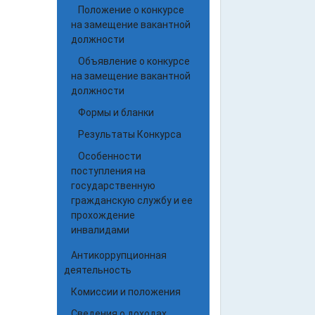
Положение о конкурсе
на замещение вакантной
должности
Объявление о конкурсе
на замещение вакантной
должности
Формы и бланки
Результаты Конкурса
Особенности
поступления на
государственную
гражданскую службу и ее
прохождение
инвалидами
Антикоррупционная
деятельность
Комиссии и положения
Сведения о доходах