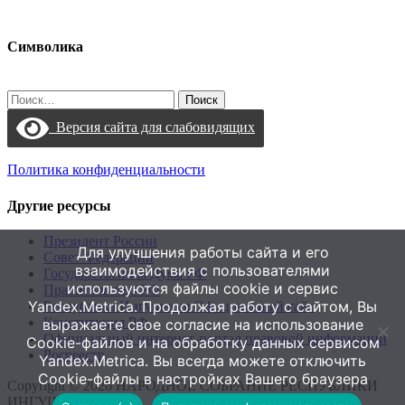
Символика
Найти:
Версия сайта для слабовидящих
Политика конфиденциальности
Другие ресурсы
Президент России
Для улучшения работы сайта и его
Совет Федерации
взаимодействия с пользователями
Государственная Дума РФ
используются файлы cookie и сервис
Правительство РФ
Yandex.Metrica. Продолжая работу с сайтом, Вы
Республика Ингушетия Официальный сайт
Конституция РФ
выражаете свое согласие на использование
Официальный интернет-портал правовой информации
Cookie-файлов и на обработку данных сервисом
Росреестр
Yandex.Metrica. Вы всегда можете отключить
Cookie-файлы в настройках Вашего браузера
Copyright © 2026 НАРОДНОЕ СОБРАНИЕ РЕСПУБЛИКИ
ИНГУШЕТИЯ