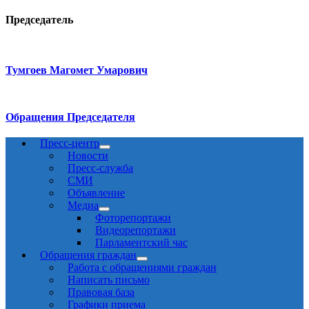
Председатель
Тумгоев Магомет Умарович
Обращения Председателя
Пресс-центр
Новости
Пресс-служба
СМИ
Объявление
Медиа
Фоторепортажи
Видеорепортажи
Парламентский час
Обращения граждан
Работа с обращениями граждан
Написать письмо
Правовая база
Графики приема