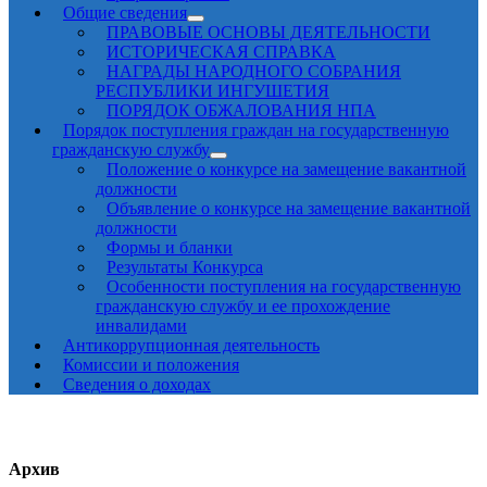
Общие сведения
ПРАВОВЫЕ ОСНОВЫ ДЕЯТЕЛЬНОСТИ
ИСТОРИЧЕСКАЯ СПРАВКА
НАГРАДЫ НАРОДНОГО СОБРАНИЯ
РЕСПУБЛИКИ ИНГУШЕТИЯ
ПОРЯДОК ОБЖАЛОВАНИЯ НПА
Порядок поступления граждан на государственную
гражданскую службу
Положение о конкурсе на замещение вакантной
должности
Объявление о конкурсе на замещение вакантной
должности
Формы и бланки
Результаты Конкурса
Особенности поступления на государственную
гражданскую службу и ее прохождение
инвалидами
Антикоррупционная деятельность
Комиссии и положения
Сведения о доходах
Архив