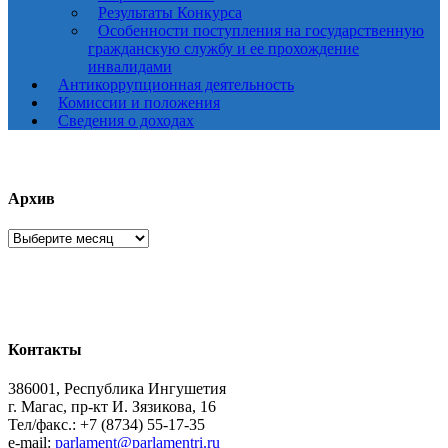
Результаты Конкурса
Особенности поступления на государственную
гражданскую службу и ее прохождение
инвалидами
Антикоррупционная деятельность
Комиссии и положения
Сведения о доходах
Архив
Архив
Контакты
386001, Республика Ингушетия
г. Магас, пр-кт И. Зязикова, 16
Тел/факс.: +7 (8734) 55-17-35
e-mail:
parlament@parlamentri.ru