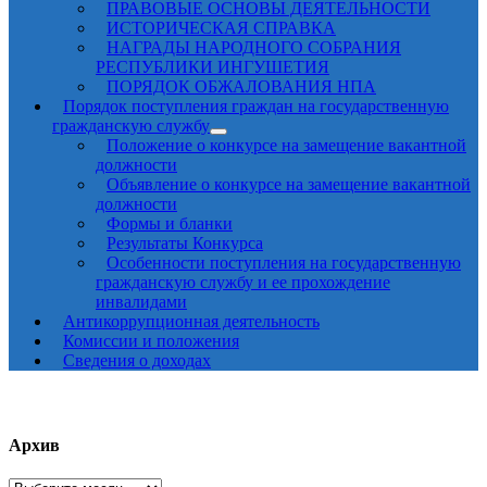
ПРАВОВЫЕ ОСНОВЫ ДЕЯТЕЛЬНОСТИ
ИСТОРИЧЕСКАЯ СПРАВКА
НАГРАДЫ НАРОДНОГО СОБРАНИЯ
РЕСПУБЛИКИ ИНГУШЕТИЯ
ПОРЯДОК ОБЖАЛОВАНИЯ НПА
Порядок поступления граждан на государственную
гражданскую службу
Положение о конкурсе на замещение вакантной
должности
Объявление о конкурсе на замещение вакантной
должности
Формы и бланки
Результаты Конкурса
Особенности поступления на государственную
гражданскую службу и ее прохождение
инвалидами
Антикоррупционная деятельность
Комиссии и положения
Сведения о доходах
Архив
Архив