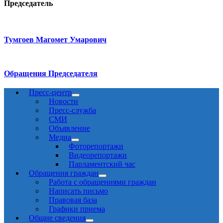
Председатель
Тумгоев Магомет Умарович
Обращения Председателя
Пресс-центр
Новости
Пресс-служба
СМИ
Объявление
Медиа
Фоторепортажи
Видеорепортажи
Парламентский час
Обращения граждан
Работа с обращениями граждан
Написать письмо
Правовая база
Графики приема
Общие сведения