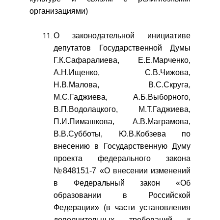
организациями)
О законодательной инициативе
депутатов Государственной Думы
Г.К.Сафаралиева, Е.Е.Марченко,
А.Н.Ищенко, С.В.Чижова,
Н.В.Малова, В.С.Скруга,
М.С.Гаджиева, А.Б.Выборного,
В.П.Водолацкого, М.Т.Гаджиева,
П.И.Пимашкова, А.В.Маграмова,
В.В.Субботы, Ю.В.Кобзева по
внесению в Государственную Думу
проекта федерального закона
№848151-7 «О внесении изменений
в Федеральный закон «Об
образовании в Российской
Федерации» (в части установления
дополнительных требований к