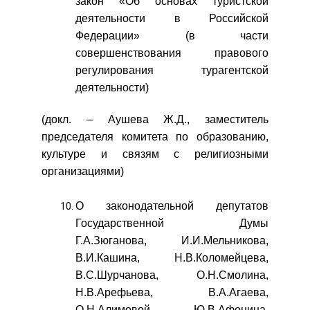
закон «Об основах туристской
деятельности в Российской
Федерации» (в части
совершенствования правового
регулирования турагентской
деятельности)
(докл. – Аушева Ж.Д., заместитель
председателя комитета по образованию,
культуре и связям с религиозными
организациями)
О законодательной депутатов
Государственной Думы
Г.А.Зюганова, И.И.Мельникова,
В.И.Кашина, Н.В.Коломейцева,
В.С.Шурчанова, О.Н.Смолина,
Н.В.Арефьева, В.А.Агаева,
О.Н.Алимовой, Ю.В.Афонина,