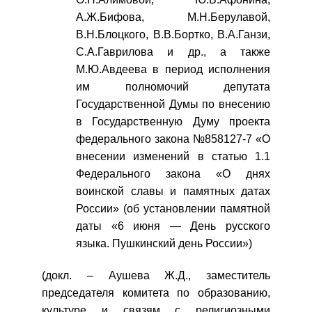
А.Ж.Бифова, М.Н.Берулавой,
В.Н.Блоцкого, В.В.Бортко, В.А.Ганзи,
С.А.Гаврилова и др., а также
М.Ю.Авдеева в период исполнения
им полномочий депутата
Государственной Думы по внесению
в Государственную Думу проекта
федерального закона №858127-7 «О
внесении изменений в статью 1.1
Федерального закона «О днях
воинской славы и памятных датах
России» (об установлении памятной
даты «6 июня — День русского
языка. Пушкинский день России»)
(докл. – Аушева Ж.Д., заместитель
председателя комитета по образованию,
культуре и связям с религиозными