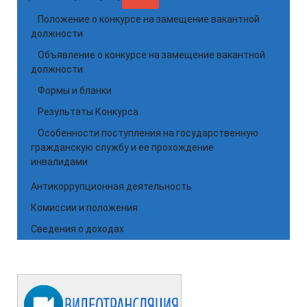
Положение о конкурсе на замещение вакантной
должности
Объявление о конкурсе на замещение вакантной
должности
Формы и бланки
Результаты Конкурса
Особенности поступления на государственную
гражданскую службу и ее прохождение
инвалидами
Антикоррупционная деятельность
Комиссии и положения
Сведения о доходах