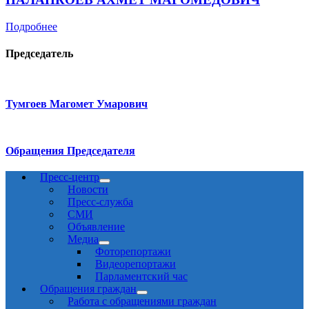
Подробнее
Председатель
Тумгоев Магомет Умарович
Обращения Председателя
Пресс-центр
Новости
Пресс-служба
СМИ
Объявление
Медиа
Фоторепортажи
Видеорепортажи
Парламентский час
Обращения граждан
Работа с обращениями граждан