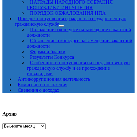
НАГРАДЫ НАРОДНОГО СОБРАНИЯ
РЕСПУБЛИКИ ИНГУШЕТИЯ
ПОРЯДОК ОБЖАЛОВАНИЯ НПА
Порядок поступления граждан на государственную
гражданскую службу
Положение о конкурсе на замещение вакантной
должности
Объявление о конкурсе на замещение вакантной
должности
Формы и бланки
Результаты Конкурса
Особенности поступления на государственную
гражданскую службу и ее прохождение
инвалидами
Антикоррупционная деятельность
Комиссии и положения
Сведения о доходах
Архив
Архив