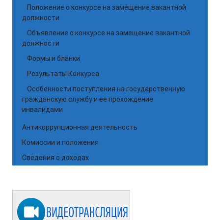
Положение о конкурсе на замещение вакантной
должности
Объявление о конкурсе на замещение вакантной
должности
Формы и бланки
Результаты Конкурса
Особенности поступления на государственную
гражданскую службу и ее прохождение
инвалидами
Антикоррупционная деятельность
Комиссии и положения
Сведения о доходах