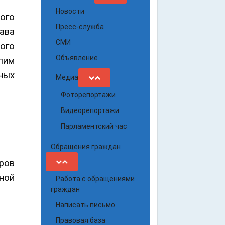
Новости
ого
Пресс-служба
ава
СМИ
ого
Объявление
лим
ных
Медиа
Фоторепортажи
Видеорепортажи
Парламентский час
Обращения граждан
ров
ной
Работа с обращениями
граждан
Написать письмо
Правовая база