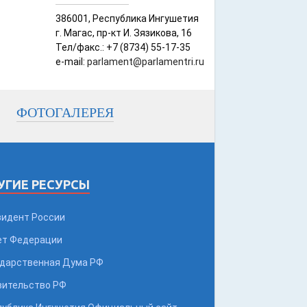
386001, Республика Ингушетия
г. Магас, пр-кт И. Зязикова, 16
Тел/факс.: +7 (8734) 55-17-35
e-mail:
parlament@parlamentri.ru
ФОТОГАЛЕРЕЯ
УГИЕ РЕСУРСЫ
зидент России
ет Федерации
ударственная Дума РФ
вительство РФ