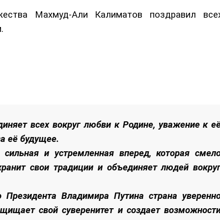
жества Махмуд-Али Калиматов поздравил все
.
иняет всех вокруг любви к Родине, уважение к е
за её будущее.
 сильная и устремленная вперед, которая смел
 хранит свои традиции и объединяет людей вокру
о Президента Владимира Путина страна уверенн
защищает свой суверенитет и создает возможност