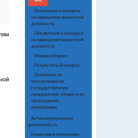
Положение о конкурсе
на замещение вакантной
должности
Объявление о конкурсе
лям
на замещение вакантной
должности
Формы и бланки
Результаты Конкурса
Особенности
ной
поступления на
государственную
гражданскую службу и ее
прохождение
инвалидами
Антикоррупционная
деятельность
Комиссии и положения