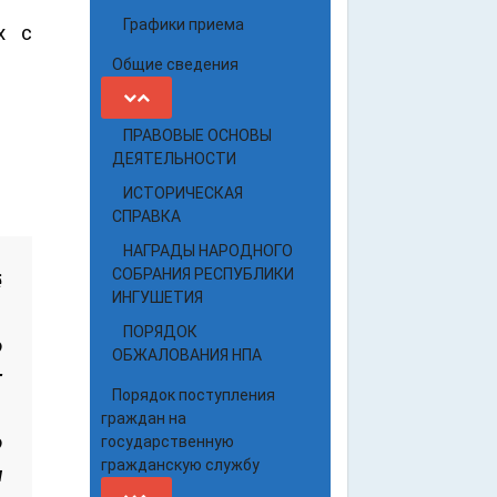
Графики приема
х с
Общие сведения
ПРАВОВЫЕ ОСНОВЫ
ДЕЯТЕЛЬНОСТИ
ИСТОРИЧЕСКАЯ
СПРАВКА
НАГРАДЫ НАРОДНОГО
СОБРАНИЯ РЕСПУБЛИКИ
ё
ИНГУШЕТИЯ
ПОРЯДОК
о
ОБЖАЛОВАНИЯ НПА
г
Порядок поступления
граждан на
о
государственную
гражданскую службу
и