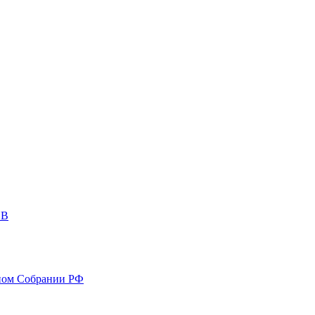
ОВ
ном Собрании РФ