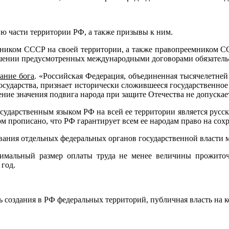
ю части территории РФ, а также призывы к ним.
емником СССР на своей территории, а также правопреемником С
ношении предусмотренных международными договорами обязатель
ание бога
. «Российская Федерация, объединенная тысячелетней
 государства, признает исторически сложившееся государственное
ение значения подвига народа при защите Отечества не допускае
осударственным языком РФ на всей ее территории является русск
прописано, что РФ гарантирует всем ее народам право на сохр
вания отдельных федеральных органов государственной власти 
инимальный размер оплаты труда не менее величины прожито
 год.
ь создания в РФ федеральных территорий, публичная власть на 