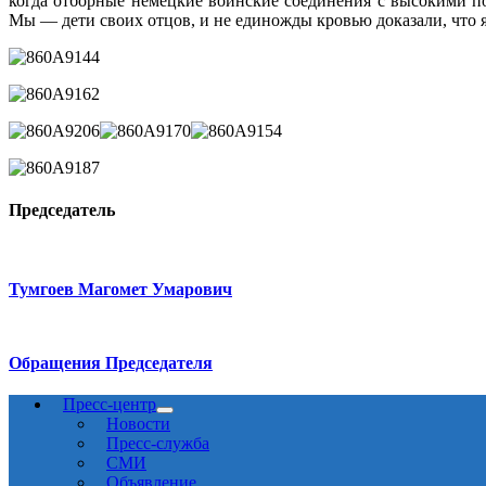
когда отборные немецкие воинские соединения с высокими п
Мы — дети своих отцов, и не единожды кровью доказали, что я
Председатель
Тумгоев Магомет Умарович
Обращения Председателя
Пресс-центр
Новости
Пресс-служба
СМИ
Объявление