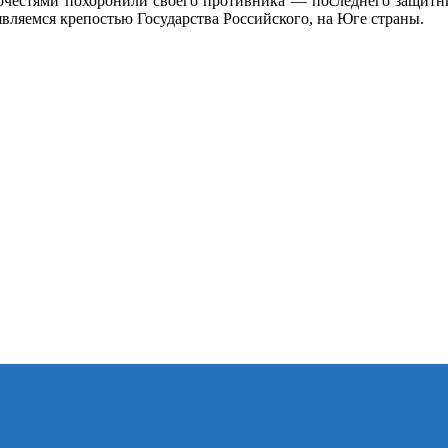
очестями похоронили своего противника — последнего защитни
вляемся крепостью Государства Российского, на Юге страны.