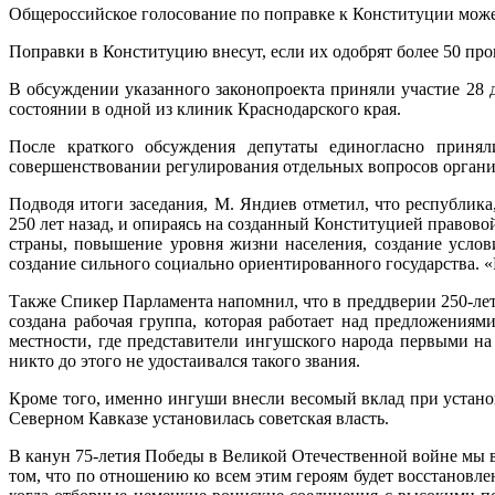
Общероссийское голосование по поправке к Конституции може
Поправки в Конституцию внесут, если их одобрят более 50 про
В обсуждении указанного законопроекта приняли участие 28 
состоянии в одной из клиник Краснодарского края.
После краткого обсуждения депутаты единогласно приня
совершенствовании регулирования отдельных вопросов орган
Подводя итоги заседания, М. Яндиев отметил, что республик
250 лет назад, и опираясь на созданный Конституцией правов
страны, повышение уровня жизни населения, создание усло
создание сильного социально ориентированного государства. 
Также Спикер Парламента напомнил, что в преддверии 250-ле
создана рабочая группа, которая работает над предложения
местности, где представители ингушского народа первыми на
никто до этого не удостаивался такого звания.
Кроме того, именно ингуши внесли весомый вклад при устано
Северном Кавказе установилась советская власть.
В канун 75-летия Победы в Великой Отечественной войне мы в
том, что по отношению ко всем этим героям будет восстановле