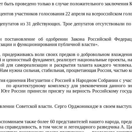
т быть проведено только в случае положительного заключения 
центов участников голосования 22 апреля на всероссийском гол
депутатов из 31 действующих. Трое депутатов отсутствовали по
ли постановление об одобрении Закона Российской Федер
изации и функционирования публичной власти».
а, придерживаясь воли своих предков о добровольном вхождени
ой и ценностный фундамент, реализует национальные проекты, 
вий для самореализации и раскрытия таланта каждого человек
«Нам нужна сильная, стабильная, процветающая Россия, частью 
тия единения Ингушетии с Россией в Народном Собрании с учас
ми по архитектурному комплексу для увековечения данного зн
 Юге России принесли присягу на верность Российскому госуд
влении Советской власти. Серго Орджоникидзе в своем выступл
споминаем также более 60 представителей нашего народа, пред
на справедливость, в том числе и легендарного разведчика А. 