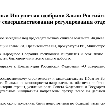
ики Ингушетия одобрили Закон Российск
 совершенствовании регулирования отде
ое заседание под председательством спикера Магамета Яндиева
рации Главы РИ, Правительства РИ, прокуратуры РИ, Министер
в Народного Собрания Республики Ингушетия и себя лично п
стья, благополучия и всего самого доброго.
оправке к Конституции Российской Федерации «О совершенс
осударственному строительству и законодательству Ибрагим Бо
и. Положения законопроекта направлены на обеспечение безопа
рритории страны, усиление роли Совета Федерации и Государс
ательные инициативы направлены прежде всего на дальне
опало около половины, были подготовлены по большей части сп