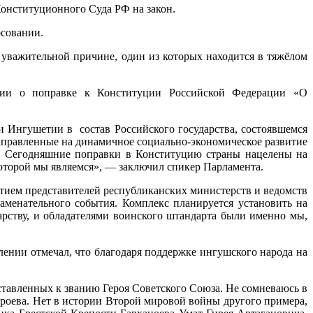
Конституционного Суда РФ на закон.
осовании.
 уважительной причине, один из которых находится в тяжёлом
ации о поправке к Конституции Российской Федерации «О
и Ингушетии в состав Российского государства, состоявшемся
направленные на динамичное социально-экономическое развитие
а. Сегодняшние поправки в Конституцию страны нацелены на
которой мы являемся», — заключил спикер Парламента.
тием представителей республиканских министерств и ведомств
аменательного события. Комплекс планируется установить на
арству, и обладателями воинского штандарта были именно мы,
ении отмечал, что благодаря поддержке ингушского народа на
ставленных к званию Героя Советского Союза. Не сомневаюсь в
Цароева. Нет в истории Второй мировой войны другого примера,