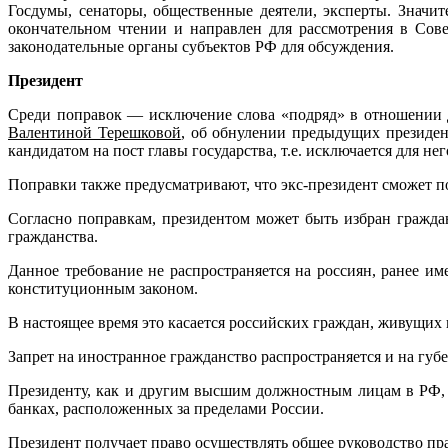
Госдумы, сенаторы, общественные деятели, эксперты. Значи
окончательном чтении и направлен для рассмотрения в Совет
законодательные органы субъектов РФ для обсуждения.
Президент
Среди поправок — исключение слова «подряд» в отношении д
Валентиной Терешковой
, об обнулении предыдущих президен
кандидатом на пост главы государства, т.е. исключается для 
Поправки также предусматривают, что экс-президент сможет п
Согласно поправкам, президентом может быть избран гражд
гражданства.
Данное требование не распространяется на россиян, ранее и
конституционным законом.
В настоящее время это касается российских граждан, живущих
Запрет на иностранное гражданство распространяется и на губе
Президенту, как и другим высшим должностным лицам в РФ, 
банках, расположенных за пределами России.
Президент получает право осуществлять общее руководство пра