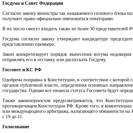
Госдума и Совет Федерации
Согласно закону министры так называемого силового блока на
получают право официально именоваться сенаторами.
В их число смогут входить также не более 30 представителей 
Госдума согласно закону утверждает кандидатуру председат
представлению премьера.
Закон конкретизирует порядок вынесения вотума недоверия 
отправлять его в отставку или распускать Госдуму.
Госсовет и КС РФ
Одобрена поправка в Конституции, в соответствии с которой 
органов публичной власти, определения основных направлен
государства. Однако все нюансы статуса Госсовета будут опре
Также законопроектом предусматривается, что Конституц
противоречащем Конституции РФ. Кроме того, в компетенции
или международного арбитража, налагающего обязанности на Р
с 19 до 11.
Голосование