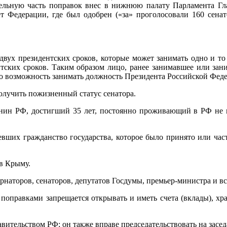
тельную часть поправок внес в нижнюю палату Парламента Глав
 Федерации, где был одобрен («за» проголосовали 160 сенато
вух президентских сроков, которые может занимать одно и то
тских сроков. Таким образом лицо, ранее занимавшее или зан
него возможность занимать должность Президента Российской Фед
олучить пожизненный статус сенатора.
анин РФ, достигший 35 лет, постоянно проживающий в РФ не 
мевших гражданство государства, которое было принято или час
 в Крыму.
рнаторов, сенаторов, депутатов Госдумы, премьер-министра и все
поправками запрещается открывать и иметь счета (вклады), хр
вительством РФ; он также вправе председательствовать на засе