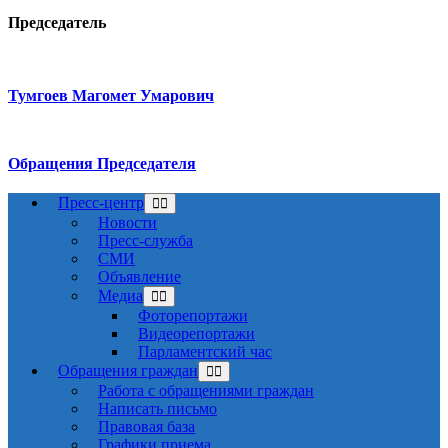
Председатель
Тумгоев Магомет Умарович
Обращения Председателя
Пресс-центр
Новости
Пресс-служба
СМИ
Объявление
Медиа
Фоторепортажи
Видеорепортажи
Парламентский час
Обращения граждан
Работа с обращениями граждан
Написать письмо
Правовая база
Графики приема