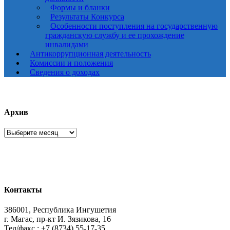
Формы и бланки
Результаты Конкурса
Особенности поступления на государственную
гражданскую службу и ее прохождение
инвалидами
Антикоррупционная деятельность
Комиссии и положения
Сведения о доходах
Архив
Архив
Контакты
386001, Республика Ингушетия
г. Магас, пр-кт И. Зязикова, 16
Тел/факс.: +7 (8734) 55-17-35