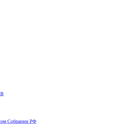
ОВ
ном Собрании РФ