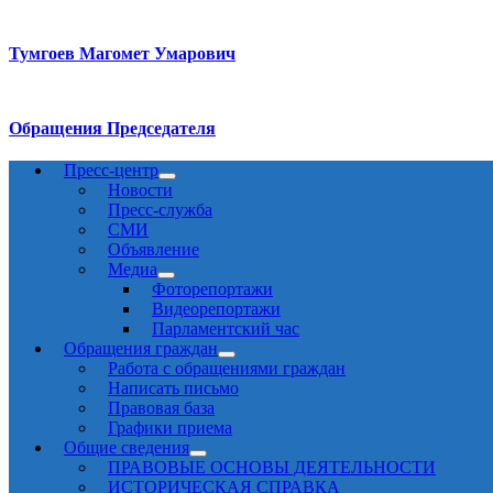
Тумгоев Магомет Умарович
Обращения Председателя
Пресс-центр
Новости
Пресс-служба
СМИ
Объявление
Медиа
Фоторепортажи
Видеорепортажи
Парламентский час
Обращения граждан
Работа с обращениями граждан
Написать письмо
Правовая база
Графики приема
Общие сведения
ПРАВОВЫЕ ОСНОВЫ ДЕЯТЕЛЬНОСТИ
ИСТОРИЧЕСКАЯ СПРАВКА