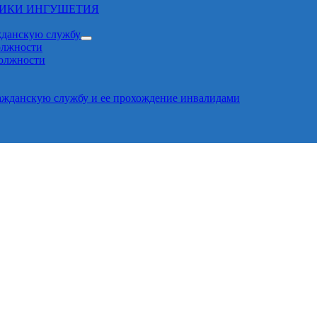
ЛИКИ ИНГУШЕТИЯ
жданскую службу
олжности
должности
ажданскую службу и ее прохождение инвалидами