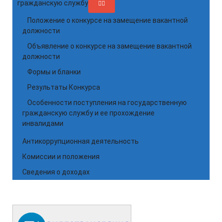
гражданскую службу
Положение о конкурсе на замещение вакантной
должности
Объявление о конкурсе на замещение вакантной
должности
Формы и бланки
Результаты Конкурса
Особенности поступления на государственную
гражданскую службу и ее прохождение
инвалидами
Антикоррупционная деятельность
Комиссии и положения
Сведения о доходах